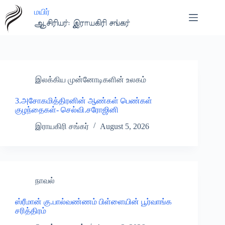
Skip
மயிர்
to
content
ஆசிரியர்: இராயகிரி சங்கர்
இலக்கிய முன்னோடிகளின் உலகம்
3.அசோகமித்திரனின் ஆண்கள் பெண்கள்
குழந்தைகள்- செல்வி.சரோஜினி
இராயகிரி சங்கர்
August 5, 2026
நாவல்
ஸ்ரீமான் கு.பால்வண்ணம் பிள்ளையின் பூர்வாங்க
சரித்திரம்