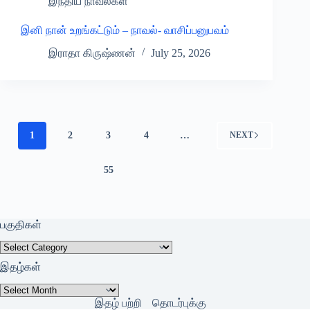
இந்திய நாவல்கள்
இனி நான் உறங்கட்டும் – நாவல்- வாசிப்பனுபவம்
இராதா கிருஷ்ணன்
July 25, 2026
1
2
3
4
…
NEXT
55
பகுதிகள்
பகுதிகள்
இதழ்கள்
இதழ்கள்
இதழ் பற்றி
தொடர்புக்கு