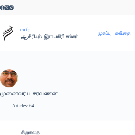
Skip
to
content
மயிர்
முகப்பு
கவிதை
ஆசிரியர்: இராயகிரி சங்கர்
முனைவர் ப. சரவணன்
Articles: 64
சிறுகதை