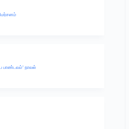
ிமர்சனம்
உப பாண்டவம்’ நாவல்