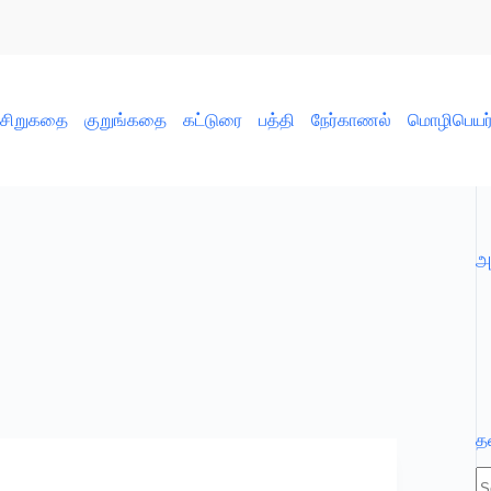
சிறுகதை
குறுங்கதை
கட்டுரை
பத்தி
நேர்காணல்
மொழிபெயர்ப
அ
த
N