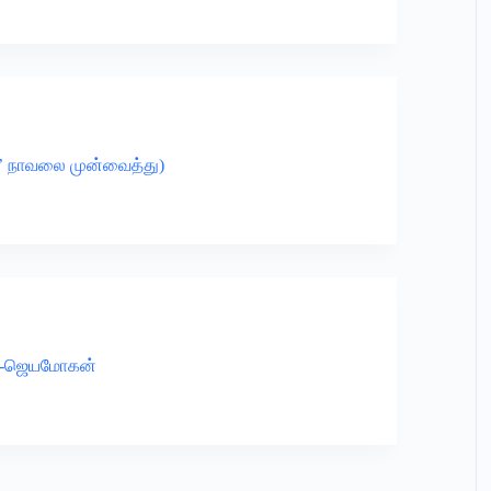
யே’ நாவலை முன்வைத்து)
்’ -ஜெயமோகன்