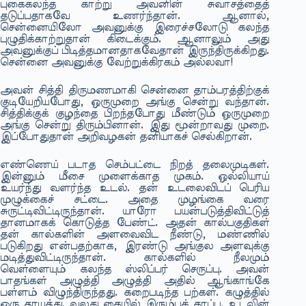
புகைகலந்த காற்று அவனின் சுவாசத்தைத்
தடுப்பதாகவே உணர்ந்தான். ஆனால்,
சென்னையிலோ அவனுக்கு இரைச்சலோடு கலந்த
புழுதிக்காற்றுதான் கிடைக்கும். ஆனாலும் அது
அவனுக்குப் பிடித்தமானதாகவேதான் இருந்திருக்கிறது.
சென்னை அவனுக்கு வேற்றுக்கிரகம் அல்லவா!
அவன் சித்தி திருமணமாகி சென்னை தாம்பரத்திற்குக்
குடியேறியபோது, ஒருமுறை அங்கு சென்று வந்தான்.
சித்திக்குக் குழந்தை பிறந்தபோது மீண்டும் ஒருமுறை
அங்கு சென்று திரும்பினான். இது மூன்றாவது முறை.
இப்போதுதான் அறிவழகன் தனியாகச் செல்கிறான்.
எண்ணெய் படாத செம்பட்டை நிறத் தலைமுடிகள்.
இன்னும் மீசை முளைக்காத முகம். ஒல்லியாய்
உயர்ந்து வளர்ந்த உடல். தன் உடலைவிடப் பெரிய
முழுக்கைச் சட்டை. அதை முழங்கை வரை
சுருட்டிவிட்டிருந்தான். யாரோ பயன்படுத்திவிட்டுத்
தானமாகக் கொடுத்த பேண்ட். அதன் கால்பகுதிகள்
தன் கால்களின் அளவைவிட நீண்டு, மண்ணில்
படுகிறது என்பதற்காக, இரண்டு அங்குல அளவுக்கு
மடித்துவிட்டிருந்தான். கால்களில் நீலமும்
வெள்ளையும் கலந்த ஸ்லிப்பர் செருப்பு. அவன்
பாதங்கள் அழுத்தி அழுத்தி அதில் ஆங்காங்கே
பள்ளம் விழுந்திருந்தது. கறைபடிந்த பற்கள். கழுத்தில்
ஒரு தாயத்து. வலது கையில் இரும்புக் காப்பு. உடலின்