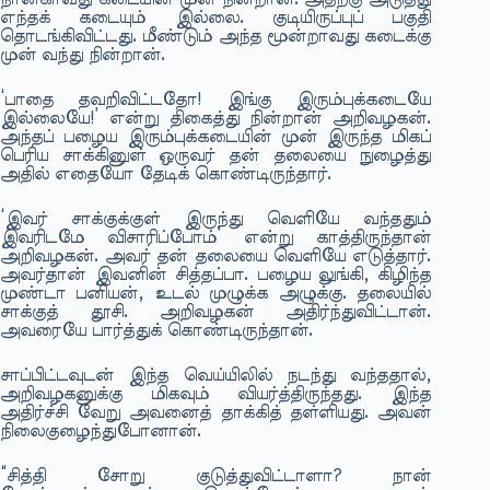
எந்தக் கடையும் இல்லை. குடியிருப்புப் பகுதி
தொடங்கிவிட்டது. மீண்டும் அந்த மூன்றாவது கடைக்கு
முன் வந்து நின்றான்.
‘பாதை தவறிவிட்டதோ! இங்கு இரும்புக்கடையே
இல்லையே!’ என்று திகைத்து நின்றான் அறிவழகன்.
அந்தப் பழைய இரும்புக்கடையின் முன் இருந்த மிகப்
பெரிய சாக்கினுள் ஒருவர் தன் தலையை நுழைத்து
அதில் எதையோ தேடிக் கொண்டிருந்தார்.
‘இவர் சாக்குக்குள் இருந்து வெளியே வந்ததும்
இவரிடமே விசாரிப்போம்’ என்று காத்திருந்தான்
அறிவழகன். அவர் தன் தலையை வெளியே எடுத்தார்.
அவர்தான் இவனின் சித்தப்பா. பழைய லுங்கி, கிழிந்த
முண்டா பனியன், உடல் முழுக்க அழுக்கு. தலையில்
சாக்குத் தூசி. அறிவழகன் அதிர்ந்துவிட்டான்.
அவரையே பார்த்துக் கொண்டிருந்தான்.
சாப்பிட்டவுடன் இந்த வெய்யிலில் நடந்து வந்ததால்,
அறிவழகனுக்கு மிகவும் வியர்த்திருந்தது. இந்த
அதிர்ச்சி வேறு அவனைத் தாக்கித் தள்ளியது. அவன்
நிலைகுழைந்துபோனான்.
“சித்தி சோறு குடுத்துவிட்டாளா? நான்