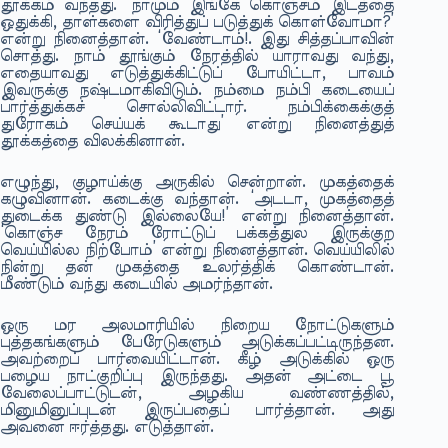
தூக்கம் வந்தது. ‘நாமும் இங்கே கொஞ்சம் இடத்தை
ஒதுக்கி, தாள்களை விரித்துப் படுத்துக் கொள்வோமா?’
என்று நினைத்தான். ‘வேண்டாம்!. இது சித்தப்பாவின்
சொத்து. நாம் தூங்கும் நேரத்தில் யாராவது வந்து,
எதையாவது எடுத்துக்கிட்டுப் போயிட்டா, பாவம்
இவருக்கு நஷ்டமாகிவிடும். நம்மை நம்பி கடையைப்
பார்த்துக்கச் சொல்லிவிட்டார். நம்பிக்கைக்குத்
துரோகம் செய்யக் கூடாது’ என்று நினைத்துத்
தூக்கத்தை விலக்கினான்.
எழுந்து, குழாய்க்கு அருகில் சென்றான். முகத்தைக்
கழுவினான். கடைக்கு வந்தான். ‘அடடா, முகத்தைத்
துடைக்க துண்டு இல்லையே!’ என்று நினைத்தான்.
‘கொஞ்ச நேரம் ரோட்டுப் பக்கத்துல இருக்குற
வெய்யில்ல நிற்போம்’ என்று நினைத்தான். வெய்யிலில்
நின்று தன் முகத்தை உலர்த்திக் கொண்டான்.
மீண்டும் வந்து கடையில் அமர்ந்தான்.
ஒரு மர அலமாரியில் நிறைய நோட்டுகளும்
புத்தகங்களும் பேரேடுகளும் அடுக்கப்பட்டிருந்தன.
அவற்றைப் பார்வையிட்டான். கீழ் அடுக்கில் ஒரு
பழைய நாட்குறிப்பு இருந்தது. அதன் அட்டை பூ
வேலைப்பாட்டுடன், அழகிய வண்ணத்தில்,
மினுமினுப்புடன் இருப்பதைப் பார்த்தான். அது
அவனை ஈர்த்தது. எடுத்தான்.