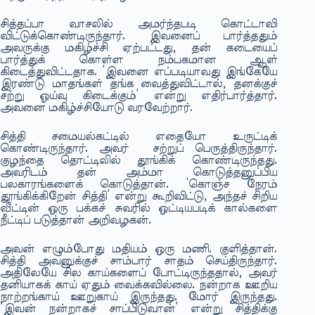
சித்தப்பா வாசலில் அமர்ந்தபடி கொட்டாவி
விட்டுக்கொண்டிருந்தார். இவனைப் பார்த்ததும்
அவருக்கு மகிழ்ச்சி ஏற்பட்டது, தன் கடையைப்
பார்த்துக் கொள்ள நம்பகமான ஆள்
கிடைத்துவிட்டதாக. ‘இவனை எப்படியாவது இங்கேயே
இரண்டு மாதங்கள் தங்க வைத்துவிட்டால், தனக்குச்
சற்று ஓய்வு கிடைக்கும்’ என்று எதிர்பார்த்தார்.
அவனை மகிழ்ச்சியோடு வரவேற்றார்.
சித்தி சமையல்கட்டில் எதையோ உருட்டிக்
கொண்டிருந்தார். அவர் சற்றுப் பெருத்திருந்தார்.
குழந்தை தொட்டிலில் தூங்கிக் கொண்டிருந்தது.
அவரிடம் தன் அம்மா கொடுத்தனுப்பிய
பலகாரங்களைக் கொடுத்தான். ‘கொஞ்ச நேரம்
தூங்கிக்கிறேன் சித்தி’ என்று கூறிவிட்டு, அந்தச் சிறிய
வீட்டின் ஒரு பக்கச் சுவரில் ஒட்டியபடிக் கால்களை
நீட்டிப் படுத்தான் அறிவழகன்.
அவன் எழும்போது மதியம் ஒரு மணி. குளித்தான்.
சித்தி அவனுக்குச் சாம்பார் சாதம் செய்திருந்தார்.
அதிலேயே சில காய்களைப் போட்டிருந்ததால், அவர்
தனியாகக் காய் ஏதும் வைக்கவில்லை. நன்றாக ஊறிய
நாற்றங்காய் ஊறுகாய் இருந்தது. மோர் இருந்தது.
‘இவன் நன்றாகச் சாப்பிடுவான்’ என்று சித்திக்கு