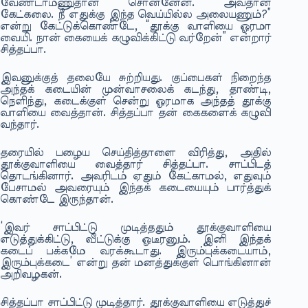
வேண்டாம்ணுதான் சொன்னேன். அவதான்
கேட்கலை. நீ எதுக்கு இந்த வெய்யில்ல அலையணும்?”
என்று கேட்டுக்கொண்டே, “தூக்கு வாளியை ஓரமா
வையி. நான் கையைக் கழுவிக்கிட்டு வர்றேன்” என்றார்
சித்தப்பா.
இவனுக்குத் தலையே சுற்றியது. குப்பைகள் நிறைந்த
அந்தக் கடையின் முன்வாசலைக் கடந்து, தாண்டி,
நெளிந்து, கடைக்குள் சென்று ஓரமாக அந்தத் தூக்கு
வாளியை வைத்தான். சித்தப்பா தன் கைகளைக் கழுவி
வந்தார்.
தரையில் பழைய செய்தித்தாளை விரித்து, அதில்
தூக்குவாளியை வைத்தார் சித்தப்பா. சாப்பிடத்
தொடங்கினார். அவரிடம் ஏதும் கேட்காமல், எதுவும்
பேசாமல் அவரையும் இந்தக் கடையையும் பார்த்துக்
கொண்டே இருந்தான்.
‘இவர் சாப்பிட்டு முடித்ததும் தூக்குவாளியை
எடுத்துக்கிட்டு, வீட்டுக்கு ஓடீரனும். இனி இந்தக்
கடைப் பக்கமே வரக்கூடாது. இரும்புக்கடையாம்,
இரும்புக்கடை’ என்று தன் மனத்துக்குள் பொங்கினான்
அறிவழகன்.
சித்தப்பா சாப்பிட்டு முடித்தார். தூக்குவாளியை எடுத்துச்