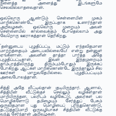
நினைத்த அனைத்து இடங்களுமே
செலவில்லாதவைதான்.
ஒவ்வொரு ஆண்டும் சென்னையின் முகம்
மாறிக்கொண்டே இருப்பதாக உணர்ந்தான்
அறிவழகன். ஒவ்வொரு முறையும் அவன்
சென்னையில் கால்வைக்கும் போதெல்லாம் அது
வேறொரு ஊராகத்தான் தெரிகிறது.
‘தன்னுடைய புழுதிப்பட்டி மட்டும் எந்தவிதமான
மாற்றத்தையும் அடையவில்லையே!’ என்று தன்னுள்
ஏங்கினான். அவனின் தாத்தா பார்த்த அதே
புழுதிப்பட்டிதான், இவன் இந்தமுறையும்
தாம்பரத்திலிருந்து திரும்பும்போதும் இருக்கப்
போகிறது. ஆட்கள் மாறிக்கொண்டே இருந்தாலும் சில
ஊர்கள் மாறுவதேயில்லை. புழுதிப்பட்டியும்
அவைபோலத்தான்.
சித்தி அதே வீட்டில்தான் குடியிருந்தார். ஆனால்,
சித்தியின் வீட்டுக்குச் செல்லும் வழிகள்தான்
மாறியிருந்தன. பலரிடம் வழிகேட்டு, அவர்கள் பல
மொழிகளோடு தமிழையும் சேர்த்துப் பேசும்
ஒருவிதமான புது மொழியைப் புரிந்துகொண்டு,
தட்டுத்தடுமாறி ஒருவழியாகச் சித்தியின் வீட்டுக்கு
வந்து சேர்ந்தான் அறிவழகன்.