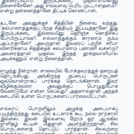
‘இவரைப்போய் இரும்புக்கடை முதலாளியின்னு
நினைச்சேனே! அது எவ்வளவு பெரிய முட்டாள்தனம்?’
என்று தன்னைத்தானே திட்டிக் கொண்டான்.
உடனே அவனுக்குச் சித்தியின் நினைவு வந்தது.
‘கல்யாணத்துக்குப் பிறகு சித்தியும் இப்படித்தானே இது
இரும்புக்கடை இல்லையினு தெரிஞ்சு கொதிச்சுப்
போயிருப்பாங்க?. எல்லாத்துக்கும் காரணம் நம்ம
அப்பாதானே? அவருதான் இவரைப் பற்றிச் சரியா
விசாரிக்காம சித்திக்குக் கல்யாணம் பண்ணி வச்சாரு?
அவரைத்தான் முதல்ல இந்தத் தூக்குவாளியால
அடிக்கணும்’ என்று நினைத்தான்.
எழுந்து நின்றான். சாலையில் போக்குவரத்துக் குறையத்
தொடங்கியது. அங்கிருந்த குப்பைப் பொருட்கள்
ஒவ்வொன்றாகப் பார்க்கத் தொடங்கினான். இவர்
விழிக்கும்வரை அவனுக்குப் பொழுதுபோக
வேண்டுமே! என்ன செய்வது? அதனால்தான் அந்தக்
கடையில் உள்ள பொருட்களைப் பார்வையிட்டான்.
எல்லாப் பொருளிலும் அழுக்கு அடையாகப்
படிந்திருந்தது. கடையில் உட்காரக் கூட நல்ல நாற்காலி
இல்லை. இவன் இவ்வளவு நேரம் ஓர் ஆங்கில
நாளிதழ் கட்டின் மீதுதான் அமர்ந்திருந்தான். சில
பொருட்களைத் தொட்டுப் பார்த்தான். சிலவற்றை