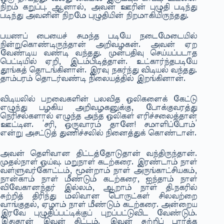
நிறம் கறுப்பு. ஆனால், அவன் ஊரின் புழுதி படிந்து
படிந்து அவனின் நிறமே புழுதியின் நிறமாகியிருந்தது.
பயணப் பையைச் சுமந்த படியே நடைமேடையில்
நின்றுகொண்டிருந்தான் அறிவழகன். அவன் ஏற
வேண்டிய வண்டி வந்தது. முன்பதிவு செய்யப்படாத
பெட்டியில் ஏறி, இடம்பிடித்தான். உட்கார்ந்தபடியே
தூங்கத் தொடங்கினான். இரவு நகர்ந்து விடியல் வந்தது.
தாம்பரம் தொடர்வண்டி நிலையத்தில் இறங்கினான்.
விடியலில் பறவைகளின் பலவித ஒலிகளைக் கேட்டு
எழுந்து பழகிய அறிவழகனுக்கு, போக்குவரத்து
நெரிசல்களால் எழுந்த அந்த ஒலிகள் எரிச்சலைத்தான்
ஊட்டின. ‘சரி, ஒருவாரம் தானே! சமாளிப்போம்’
என்று அசட்டுத் துணிச்சலில் நினைத்துக் கொண்டான்.
அவன் தெளிவான திட்டத்தோடுதான் வந்திருந்தான்.
முதல்நாள் ஓய்வு. மறுநாள் கடற்கரை. இரண்டாம் நாள்
வள்ளுவர்கோட்டம், மூன்றாம் நாள் அருங்காட்சியகம்,
நான்காம் நாள் மீண்டும் கடற்கரை, ஐந்தாம் நாள்
விவேகானந்தர் இல்லம், ஆறாம் நாள் தி.நகரில்
சுற்றித் திரிந்து மலிவான பொருட்கள் சிலவற்றை
வாங்குதல், ஏழாம் நாள் மீண்டும் கடற்கரை. அன்றைய
இரவே புழுதிப்பட்டிக்குப் புறப்பட்டுவிட வேண்டும்.
இதுதான் இவன் திட்டம். இவன் சுற்றிப் பார்க்க