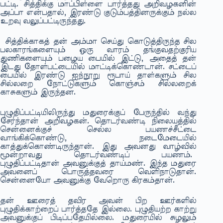
பட்டி. சித்திக்கு மாப்பிள்ளை பார்த்தது அறிவழகனின்
அப்பா என்பதால், இரண்டு குடும்பத்தினருக்கும் நல்ல
உறவு வலுப்பட்டிருந்தது.
சித்திக்காகத் தன் அம்மா செய்து கொடுத்திருந்த சில
பலகாரங்களையும் ஒரு வாரம் தங்குவதற்குரிய
துணிகளையும் பழைய பையில் இட்டு, அதைத் தன்
இடது தோள்பட்டையில் மாட்டிக்கொண்டான். சட்டைப்
பையில் இரண்டு ஐந்நூறு ரூபாய் தாள்களும் சில
சில்லறை நோட்டுகளும் கொஞ்சம் சில்லறைக்
காசுகளும் இருந்தன.
புழுதிப்பட்டியிலிருந்து மதுரைக்குப் பேருந்தில் வந்து
சேர்ந்தான் அறிவழகன். தொடர்வண்டி நிலையத்தில்
சென்னைக்குச் செல்ல பயணச்சீட்டை
வாங்கிக்கொண்டு, நடைமேடையில்
காத்துக்கொண்டிருந்தான். இது அவனது வாழ்வில்
மூன்றாவது தொடர்வண்டிப் பயணம்.
புழுதிப்பட்டிதான் அவனுக்குத் தாய்மண். இந்த மதுரை
அவனைப் பொருத்தவரை வெளிநாடுதான்.
சென்னையோ அவனுக்கு வேறொரு கிரகம்தான்.
தன் ஊரைத் தவிர அவன் பிற ஊர்களில்
புழுதிக்காற்றைப் பார்த்ததே இல்லை. புழுதியற்ற காற்று
அவனுக்குப் பிடிப்பதேயில்லை. மதுரையில் சுழலும்