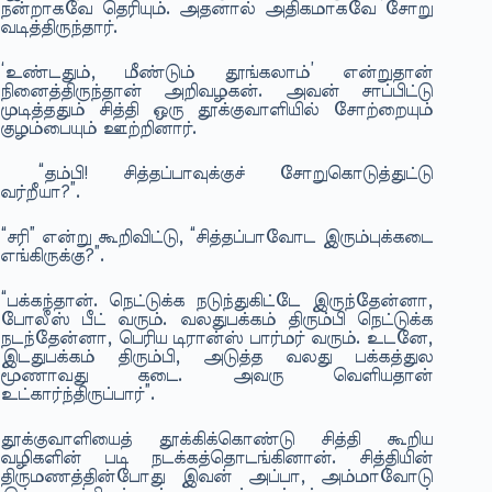
நன்றாகவே தெரியும். அதனால் அதிகமாகவே சோறு
வடித்திருந்தார்.
‘உண்டதும், மீண்டும் தூங்கலாம்’ என்றுதான்
நினைத்திருந்தான் அறிவழகன். அவன் சாப்பிட்டு
முடித்ததும் சித்தி ஒரு தூக்குவாளியில் சோற்றையும்
குழம்பையும் ஊற்றினார்.
“தம்பி! சித்தப்பாவுக்குச் சோறுகொடுத்துட்டு
வர்றீயா?”.
“சரி” என்று கூறிவிட்டு, “சித்தப்பாவோட இரும்புக்கடை
எங்கிருக்கு?”.
“பக்கந்தான். நெட்டுக்க நடுந்துகிட்டே இருந்தேன்னா,
போலீஸ் பீட் வரும். வலதுபக்கம் திரும்பி நெட்டுக்க
நடந்தேன்னா, பெரிய டிரான்ஸ் பார்மர் வரும். உடனே,
இடதுபக்கம் திரும்பி, அடுத்த வலது பக்கத்துல
மூணாவது கடை. அவரு வெளியதான்
உட்கார்ந்திருப்பார்”.
தூக்குவாளியைத் தூக்கிக்கொண்டு சித்தி கூறிய
வழிகளின் படி நடக்கத்தொடங்கினான். சித்தியின்
திருமணத்தின்போது இவன் அப்பா, அம்மாவோடு