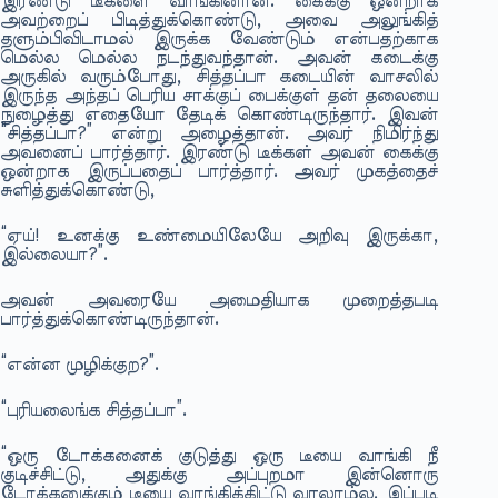
இரண்டு டீகளை வாங்கினான். கைக்கு ஒன்றாக
அவற்றைப் பிடித்துக்கொண்டு, அவை அலுங்கித்
தளும்பிவிடாமல் இருக்க வேண்டும் என்பதற்காக
மெல்ல மெல்ல நடந்துவந்தான். அவன் கடைக்கு
அருகில் வரும்போது, சித்தப்பா கடையின் வாசலில்
இருந்த அந்தப் பெரிய சாக்குப் பைக்குள் தன் தலையை
நுழைத்து எதையோ தேடிக் கொண்டிருந்தார். இவன்
“சித்தப்பா?” என்று அழைத்தான். அவர் நிமிர்ந்து
அவனைப் பார்த்தார். இரண்டு டீக்கள் அவன் கைக்கு
ஒன்றாக இருப்பதைப் பார்த்தார். அவர் முகத்தைச்
சுளித்துக்கொண்டு,
“ஏய்! உனக்கு உண்மையிலேயே அறிவு இருக்கா,
இல்லையா?”.
அவன் அவரையே அமைதியாக முறைத்தபடி
பார்த்துக்கொண்டிருந்தான்.
“என்ன முழிக்குற?”.
“புரியலைங்க சித்தப்பா”.
“ஒரு டோக்கனைக் குடுத்து ஒரு டீயை வாங்கி நீ
குடிச்சிட்டு, அதுக்கு அப்புறமா இன்னொரு
டோக்கனுக்கும் டீயை வாங்கிக்கிட்டு வரலாம்ல. இப்படி