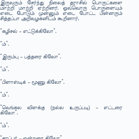
இருவரும் சேர்ந்து நிலைத் தராசில் பொருட்களை
மாற்றி மாற்றி ஏற்றினர். ஒவ்வொரு பொருளையும்
எடை போடும் முன்னும் எடை போட்ட பின்னரும்
சித்தப்பா அறிவழகனிடம் கூறினார்.
“கழிசல் – எட்டுக்கிலோ”.
“ம்”.
“இரும்பு – பத்தரை கிலோ”.
“ம்”.
“பிளாஸ்டிக் – மூணு கிலோ”.
“ம்”.
“வெங்கல விளக்கு (நல்ல உருப்படி) – எட்டரை
கிலோ”.
“ம்”.
“காப்பர் – ஒன்றரை கிலோ”.