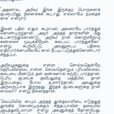
“அதனால, அறிவு! இங்க இருக்குற பொருளைக்
குப்பையினு நினைக்கக் கூடாது. எல்லாமே நமக்குக்
காசு” என்றார்.
இவன் பதில் ஏதும் கூறாமல் அவரையே பார்த்துக்
கொண்டிருந்தான். அவர் அந்தத் தாள்களின் மீது
உட்கார்ந்துகொண்டு, “அறிவு! நான் கொஞ்சநேரம்
கண்ணை மூடிக்கிறேன். கடையப் பார்த்துக்கோ”
என்று கூறிவிட்டு, அவனுடைய பதிலை
எதிர்பார்க்காமலேயே கால் நீட்டிப் படுத்துக்கொண்டார்
சித்தப்பா.
அறிவழகனுக்கு என்ன சொல்வதென்றே
தெரியவில்லை. என்ன செய்வதென்றும் புரியவில்லை.
கடையை மீண்டும் தன் கண்களால் சுற்றிப் பார்த்தான்.
பெரிய குப்பைக் குவியலுக்கு மத்தியில் தான்
இருப்பதைப் போல உணர்ந்தான். அவனுக்கு
அருவருப்பாக இருந்தது. ‘இந்தக் குப்பைகளுக்கு நான்
காவலா?’ என்று நினைத்தான்.
‘வெய்யிலில் காயும் அந்தத் தூக்குவாளியை எடுத்துத்
தூங்கிக் கொண்டிருக்கும் சித்தப்பாவின் தலையில்
அடித்துவிடலாமா’ என்று அவனுக்குத் தோன்றியது.