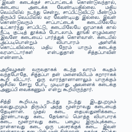
‘இவன் கடைக்குச் சாப்பாட்டைக் கொண்டுவந்தால்,
கடையை அடைக்க வேண்டியதில்லை. மதிய
வெய்யிலில் நடந்து சென்று, சாப்பிட்டுவிட்டு மீண்டும்
திரும்பி வெய்யிலில் வர வேண்டியது இல்லை. இவன்
கொண்டுவரும் சாப்பாட்டைக் கடையிலேயே
உட்கார்ந்து சாப்பிட்டு, கடையிலேயே ஓரமாகக் கால்
நீட்டி குட்டித் தூக்கம் போடலாம். தூங்கி எழும்வரை
இவனே கடையைப் பார்த்துக் கொள்வான். கடையில்
அப்படியொன்றும் வியாபாரம் அள்ளிக்
கொட்டவில்லை. மதிய நேரம் யாரும் கடைக்கு
வரமாட்டார்கள்’ என்பதுதான் சித்தப்பாவின்
எண்ணம்.
அறிவழகன் வருவதாகக் கடந்த வாரம் கடிதம்
வந்தபோதே, சித்தப்பா தன் மனைவியிடம் கறாராகக்
கூறி விட்டார். “ஒரு வாரந்தானானாலும் யாருக்கும்
ஓசீயில சோறு போட முடியாது. அவனைக் கடைக்கு
அனுப்பி வைக்கணும்” என்று கூறியிருந்தார்.
சித்தி கூறியபடி நடந்து நடந்து இடதுபுறமும்
வலதுபுறமும் திரும்பி அந்த மூன்றாவது கடையைத்
தேடினான். முதல் கடை தையல்துணிக்கடை.
இரண்டாவது கடை தேங்காய் மொத்த வியாபாரக்
கடை. மூன்றாவது கடை பழைய இரும்புக்கடை.
நான்காவது கடை ஒரு பலசரக்குக் கடை. இவன்
நான்காவது கடையின் முன் நின்றான். அதற்கு அடுத்து