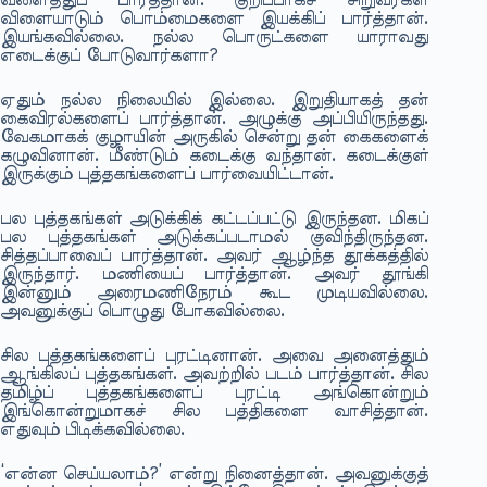
வளைத்துப் பார்த்தான். குறிப்பாகச் சிறுவர்கள்
விளையாடும் பொம்மைகளை இயக்கிப் பார்த்தான்.
இயங்கவில்லை. நல்ல பொருட்களை யாராவது
எடைக்குப் போடுவார்களா?
ஏதும் நல்ல நிலையில் இல்லை. இறுதியாகத் தன்
கைவிரல்களைப் பார்த்தான். அழுக்கு அப்பியிருந்தது.
வேகமாகக் குழாயின் அருகில் சென்று தன் கைகளைக்
கழுவினான். மீண்டும் கடைக்கு வந்தான். கடைக்குள்
இருக்கும் புத்தகங்களைப் பார்வையிட்டான்.
பல புத்தகங்கள் அடுக்கிக் கட்டப்பட்டு இருந்தன. மிகப்
பல புத்தகங்கள் அடுக்கப்படாமல் குவிந்திருந்தன.
சித்தப்பாவைப் பார்த்தான். அவர் ஆழ்ந்த தூக்கத்தில்
இருந்தார். மணியைப் பார்த்தான். அவர் தூங்கி
இன்னும் அரைமணிநேரம் கூட முடியவில்லை.
அவனுக்குப் பொழுது போகவில்லை.
சில புத்தகங்களைப் புரட்டினான். அவை அனைத்தும்
ஆங்கிலப் புத்தகங்கள். அவற்றில் படம் பார்த்தான். சில
தமிழ்ப் புத்தகங்களைப் புரட்டி அங்கொன்றும்
இங்கொன்றுமாகச் சில பத்திகளை வாசித்தான்.
எதுவும் பிடிக்கவில்லை.
‘என்ன செய்யலாம்?’ என்று நினைத்தான். அவனுக்குத்