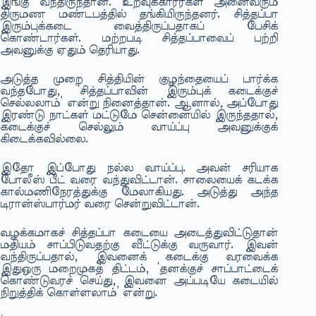
இங்கு வந்திருந்தான். உறவுக்காரர்கள் அனைவரும்
திருமண மண்டபத்தில் தங்கியிருந்தனர். சித்தப்பா
இரும்புக்கடை வைத்திருப்பதாகப் பேசிக்
கொண்டார்கள். மற்றபடி சித்தப்பாவைப் பற்றி
அவனுக்கு ஏதும் தெரியாது.
அடுத்த முறை சித்தியின் குழந்தையைப் பார்க்க
வந்தபோது, ‘சித்தப்பாவின் இரும்புக் கடைக்குச்
செல்லலாம்’ என்று நினைத்தான். ஆனால், அப்போது
இரண்டு நாட்கள் மட்டுமே சென்னையில் இருந்ததால்,
கடைக்குச் செல்லும் வாய்ப்பு அவனுக்குக்
கிடைக்கவில்லை.
இதோ இப்போது நல்ல வாய்ப்பு. அவன் சரியாக
போலீஸ் பீட் வரை வந்துவிட்டான். சாலையைக் கடக்க
கால்மணிநேரத்துக்கு மேலாகியது. அடுத்து அந்த
டிரான்ஸ்பார்மர் வரை சென்றுவிட்டான்.
வழக்கமாகச் சித்தப்பா கடையை அடைத்துவிட்டுதான்
மதியம் சாப்பிடுவதற்கு வீட்டுக்கு வருவார். இவன்
வந்திருப்பதால், இவனைக் கடைக்கு வரவைக்க
இதுஒரு மறைமுகத் திட்டம், ‘தனக்குச் சாப்பாட்டைக்
கொண்டுவரச் செய்து, இவனை அப்படியே கடையில்
நிறுத்திக் கொள்ளலாம்’ என்று.