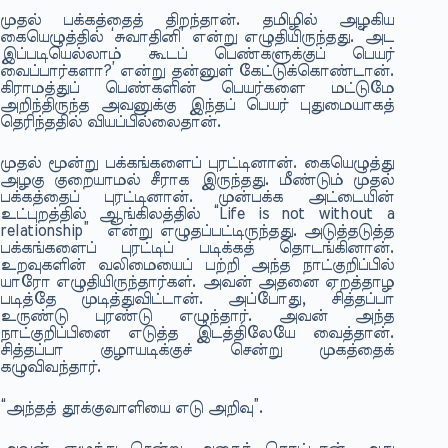
முதல் பக்கத்தைத் திறந்தான். தமிழில் அழகிய
கையெழுத்தில் ‘சுவாதினி’ என்று எழுதியிருந்தது. ‘அட
இப்படியெல்லாம் கூடப் பெண்களுக்குப் பெயர்
வைப்பார்களா?’ என்று தன்னுள் கேட்டுக்கொண்டான்.
கிராமத்துப் பெண்களின் பெயர்களை மட்டுமே
அறிந்திருந்த அவனுக்கு இந்தப் பெயர் புதுமையாகத்
தெரிந்ததில் வியப்பில்லைதான்.
முதல் மூன்று பக்கங்களைப் புரட்டினான். கையெழுத்து
அழகு குறையாமல் சீராக இருந்தது. மீண்டும் முதல்
பக்கத்தைப் புரட்டினான். முன்பக்க அட்டையின்
உட்புறத்தில் ஆங்கிலத்தில்
“Life is not without a
relationship”
என்று எழுதப்பட்டிருந்தது. அடுத்தடுத்த
பக்கங்களைப் புரட்டிப் படிக்கத் தொடங்கினான்.
உறவுகளின் வலிமையைப் பற்றி அந்த நாட்குறிப்பில்
யாரோ எழுதியிருந்தார்கள். அவன் அதனை ஏறத்தாழ
படித்தே முடித்துவிட்டான். அப்போது, சித்தப்பா
உருண்டு புரண்டு எழுந்தார். அவன் அந்த
நாட்குறிப்பினை எடுத்த இடத்திலேயே வைத்தான்.
சித்தப்பா குழாயடிக்குச் சென்று முகத்தைக்
கழுவிவந்தார்.
“அந்தத் தூக்குவாளியை எடு அறிவு”.