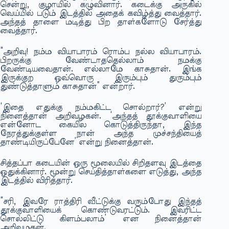
சென்று, குழாயில் கழுவினார். கடைக்கு அருகில்
வெய்யில் படும் இடத்தில் அதைக் கவிழ்த்து வைத்தார்.
அந்தத் தாளை மடித்து பிற தாள்களோடு சேர்த்து
வைத்தார்.
“அறிவு! நம்ம வியாபாரம் ரொம்ப நல்ல வியாபாரம்.
பிறருக்கு வேண்டாததெல்லாம் நமக்கு
வேண்டியவைதான். எல்லாமே காசுதான். இங்க
இருக்குற ஒவ்வொரு இரும்பும் துரும்பும்
துண்டுத்தாளும் காசுதான்” என்றார்.
‘இதை எதுக்கு நம்மகிட்ட சொல்றார்?’ என்று
நினைத்தான் அறிவழகன். ‘அந்தத் தூக்குவாளியை
என்னோட கையில கொடுத்திருந்தா, இந்த
நேரத்துக்குள்ள நான் அந்த முச்சந்தியைத்
தாண்டியிருப்பேனே’ என்று நினைத்தான்.
சித்தப்பா கடையின் ஒரு மூலையில் சிறிதளவு இடத்தை
ஒதுக்கினார். மூன்று செய்தித்தாள்களை எடுத்து, அந்த
இடத்தில் விரித்தார்.
“சரி, இவரே ராத்திரி வீட்டுக்கு வரும்போது இந்தத்
தூக்குவாளியைக் கொண்டுவரட்டும். இவரிட்ட
சொல்லிட்டு கிளம்பலாம்’ என நினைத்தான்
அறிவழகன்.