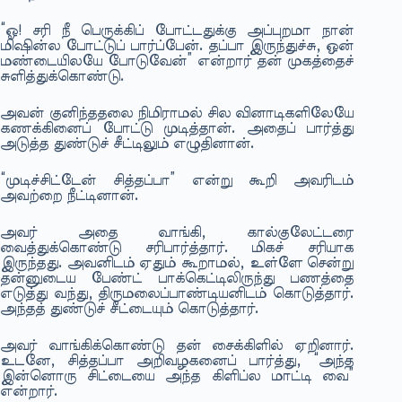
“ஓ! சரி நீ பெருக்கிப் போட்டதுக்கு அப்புறமா நான்
மிஷின்ல போட்டுப் பார்ப்பேன். தப்பா இருந்துச்சு, ஒன்
மண்டையிலயே போடுவேன்” என்றார் தன் முகத்தைச்
சுளித்துக்கொண்டு.
அவன் குனிந்ததலை நிமிராமல் சில வினாடிகளிலேயே
கணக்கினைப் போட்டு முடித்தான். அதைப் பார்த்து
அடுத்த துண்டுச் சீட்டிலும் எழுதினான்.
“முடிச்சிட்டேன் சித்தப்பா” என்று கூறி அவரிடம்
அவற்றை நீட்டினான்.
அவர் அதை வாங்கி, கால்குலேட்டரை
வைத்துக்கொண்டு சரிபார்த்தார். மிகச் சரியாக
இருந்தது. அவனிடம் ஏதும் கூறாமல், உள்ளே சென்று
தன்னுடைய பேண்ட் பாக்கெட்டிலிருந்து பணத்தை
எடுத்து வந்து, திருமலைப்பாண்டியனிடம் கொடுத்தார்.
அந்தத் துண்டுச் சீட்டையும் கொடுத்தார்.
அவர் வாங்கிக்கொண்டு தன் சைக்கிளில் ஏறினார்.
உடனே, சித்தப்பா அறிவழகனைப் பார்த்து, “அந்த
இன்னொரு சிட்டையை அந்த கிளிப்ல மாட்டி வை”
என்றார்.