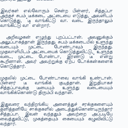
இவர்கள் எல்லோரும் சென்ற பின்னர், சித்தப்பா
அந்தச் சுபம் டீக்கடை அட்டையை எடுத்து, அவனிடம்
கொடுத்து, “டீ வாங்கிட்டு வா. வடை இருந்தாலும்
வாங்கிட்டு வா” என்றார்.
அறிவழகன் எழுந்து புறப்பட்டான். அவனுக்கும்
அலுப்பாகத்தான் இருந்தது. சுபம் டீக்கடையில் உளுந்து
வடையும் முட்டை போண்டாவும் இருந்தது.
முதலாளியிடம் அட்டையைக் கொடுத்துவிட்டு, “உளுந்த
வடை, முட்டை போண்டா, இரண்டு டீ” என்று
கூறினான். அவர் அவற்றுக்கு ஏற்ப டோக்கன்களைக்
கொடுத்தார்.
முதலில் முட்டை போண்டாவை வாங்கி உண்டான்.
பின்னர் டீ வாங்கிக் குடித்தான். இறுதியாகச்
சித்தப்பாவுக்கு டீயையும் உளுந்து வடையையும்
வாங்கிக்கொண்டு திரும்பி வந்தான்.
இதுவரை வந்திறங்கிய அனைத்துச் சரக்குகளையும்
தனித்தனியே சாக்குகளில் அடைத்துக்கொண்டிருந்தார்
சித்தப்பா. இவன் வந்ததும் அவற்றை அப்படியே
வைத்துவிட்டு, முகத்தையும் கையையும் கழுவிவிட்டு
வந்தார்.