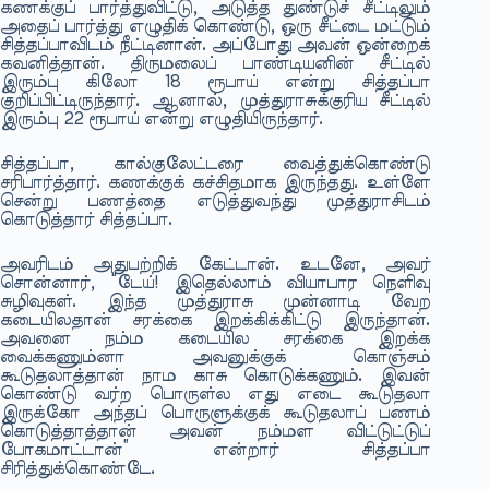
கணக்குப் பார்த்துவிட்டு, அடுத்த துண்டுச் சீட்டிலும்
அதைப் பார்த்து எழுதிக் கொண்டு, ஒரு சீட்டை மட்டும்
சித்தப்பாவிடம் நீட்டினான். அப்போது அவன் ஒன்றைக்
கவனித்தான். திருமலைப் பாண்டியனின் சீட்டில்
இரும்பு கிலோ 18 ரூபாய் என்று சித்தப்பா
குறிப்பிட்டிருந்தார். ஆனால், முத்துராசுக்குரிய சீட்டில்
இரும்பு 22 ரூபாய் என்று எழுதியிருந்தார்.
சித்தப்பா, கால்குலேட்டரை வைத்துக்கொண்டு
சரிபார்த்தார். கணக்குக் கச்சிதமாக இருந்தது. உள்ளே
சென்று பணத்தை எடுத்துவந்து முத்துராசிடம்
கொடுத்தார் சித்தப்பா.
அவரிடம் அதுபற்றிக் கேட்டான். உடனே, அவர்
சொன்னார், “டேய்! இதெல்லாம் வியாபார நெளிவு
சுழிவுகள். இந்த முத்துராசு முன்னாடி வேற
கடையிலதான் சரக்கை இறக்கிக்கிட்டு இருந்தான்.
அவனை நம்ம கடையில சரக்கை இறக்க
வைக்கணும்னா அவனுக்குக் கொஞ்சம்
கூடுதலாத்தான் நாம காசு கொடுக்கணும். இவன்
கொண்டு வர்ற பொருள்ல எது எடை கூடுதலா
இருக்கோ அந்தப் பொருளுக்குக் கூடுதலாப் பணம்
கொடுத்தாத்தான் அவன் நம்மள விட்டுட்டுப்
போகமாட்டான்” என்றார் சித்தப்பா
சிரித்துக்கொண்டே.