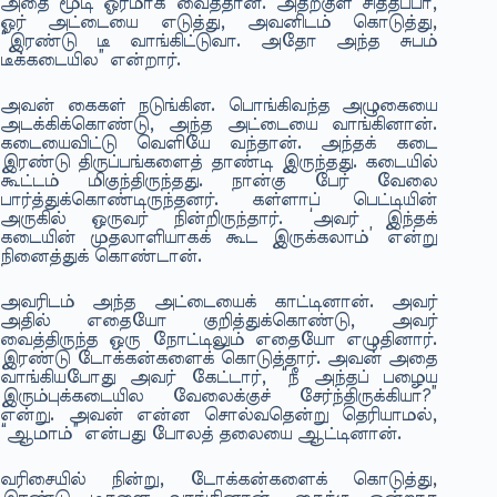
அதை மூடி ஓரமாக வைத்தான். அதற்குள் சித்தப்பா,
ஓர் அட்டையை எடுத்து, அவனிடம் கொடுத்து,
“இரண்டு டீ வாங்கிட்டுவா. அதோ அந்த சுபம்
டீக்கடையில” என்றார்.
அவன் கைகள் நடுங்கின. பொங்கிவந்த அழுகையை
அடக்கிக்கொண்டு, அந்த அட்டையை வாங்கினான்.
கடையைவிட்டு வெளியே வந்தான். அந்தக் கடை
இரண்டு திருப்பங்களைத் தாண்டி இருந்தது. கடையில்
கூட்டம் மிகுந்திருந்தது. நான்கு பேர் வேலை
பார்த்துக்கொண்டிருந்தனர். கள்ளாப் பெட்டியின்
அருகில் ஒருவர் நின்றிருந்தார். ‘அவர் இந்தக்
கடையின் முதலாளியாகக் கூட இருக்கலாம்’ என்று
நினைத்துக் கொண்டான்.
அவரிடம் அந்த அட்டையைக் காட்டினான். அவர்
அதில் எதையோ குறித்துக்கொண்டு, அவர்
வைத்திருந்த ஒரு நோட்டிலும் எதையோ எழுதினார்.
இரண்டு டோக்கன்களைக் கொடுத்தார். அவன் அதை
வாங்கியபோது அவர் கேட்டார், “நீ அந்தப் பழைய
இரும்புக்கடையில வேலைக்குச் சேர்ந்திருக்கியா?”
என்று. அவன் என்ன சொல்வதென்று தெரியாமல்,
“ஆமாம்” என்பது போலத் தலையை ஆட்டினான்.
வரிசையில் நின்று, டோக்கன்களைக் கொடுத்து,