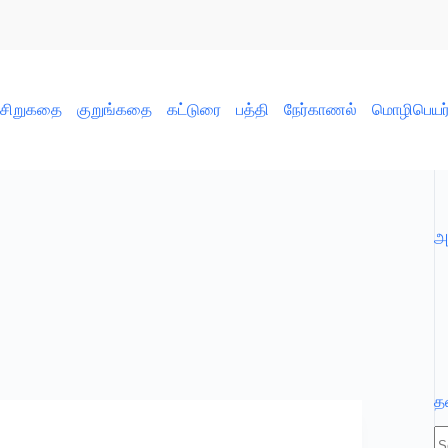
சிறுகதை
குறுங்கதை
கட்டுரை
பத்தி
நேர்காணல்
மொழிபெயர்ப
அ
த
N