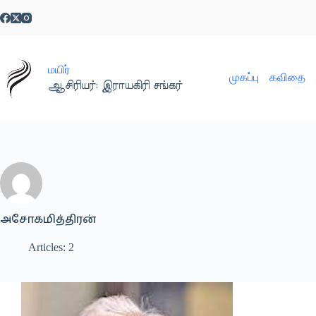
Skip
to
content
மயிர்
முகப்பு
கவிதை
ஆசிரியர்: இராயகிரி சங்கர்
அசோகமித்திரன்
Articles: 2