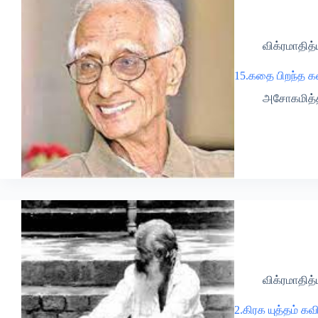
விக்ரமாதித்
15.கதை பிறந்த 
அசோகமித்த
விக்ரமாதித்
2.கிரக யுத்தம் க