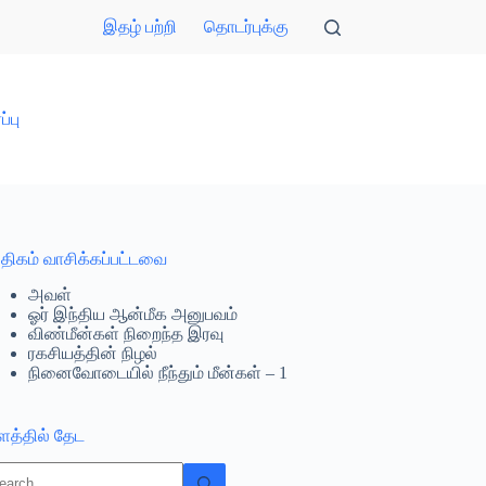
இதழ் பற்றி
தொடர்புக்கு
்பு
திகம் வாசிக்கப்பட்டவை
அவள்
ஓர் இந்திய ஆன்மீக அனுபவம்
விண்மீன்கள் நிறைந்த இரவு
ரகசியத்தின் நிழல்
நினைவோடையில் நீந்தும் மீன்கள் – 1
ளத்தில் தேட
o