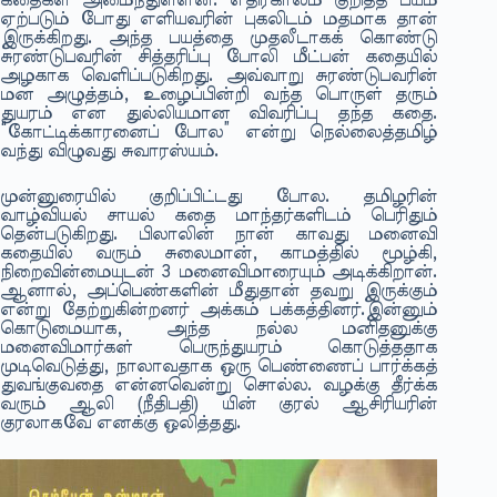
கதைகள் அமைந்துள்ளன. எதிர்காலம் குறித்த பயம்
ஏற்படும் போது எளியவரின் புகலிடம் மதமாக தான்
இருக்கிறது. அந்த பயத்தை முதலீடாகக் கொண்டு
சுரண்டுபவரின் சித்தரிப்பு போலி மீட்பன் கதையில்
அழகாக வெளிப்படுகிறது. அவ்வாறு சுரண்டுபவரின்
மன அழுத்தம், உழைப்பின்றி வந்த பொருள் தரும்
துயரம் என துல்லியமான விவரிப்பு தந்த கதை.
“கோட்டிக்காரனைப் போல” என்று நெல்லைத்தமிழ்
வந்து விழுவது சுவாரஸ்யம்.
முன்னுரையில் குறிப்பிட்டது போல. தமிழரின்
வாழ்வியல் சாயல் கதை மாந்தர்களிடம் பெரிதும்
தென்படுகிறது. பிலாலின் நான் காவது மனைவி
கதையில் வரும் சுலைமான், காமத்தில் மூழ்கி,
நிறைவின்மையுடன் 3 மனைவிமாரையும் அடிக்கிறான்.
ஆனால், அப்பெண்களின் மீதுதான் தவறு இருக்கும்
என்று தேற்றுகின்றனர் அக்கம் பக்கத்தினர்.இன்னும்
கொடுமையாக, அந்த நல்ல மனிதனுக்கு
மனைவிமார்கள் பெருந்துயரம் கொடுத்ததாக
முடிவெடுத்து, நாலாவதாக ஒரு பெண்ணைப் பார்க்கத்
துவங்குவதை என்னவென்று சொல்ல. வழக்கு தீர்க்க
வரும் ஆலி (நீதிபதி) யின் குரல் ஆசிரியரின்
குரலாகவே எனக்கு ஒலித்தது.