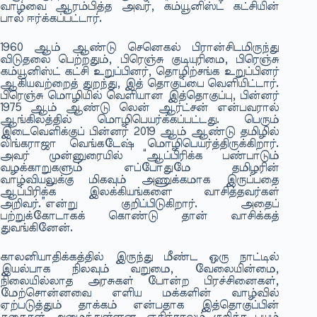
வாழ்வை ஆரம்பித்த அவர், கம்யூனிஸ்ட் கட்சியின்
பால் ஈர்க்கப்பட்டார்.
1960 ஆம் ஆண்டு செனெகல் பிரான்சிடமிருந்து
விடுதலை பெற்றதும், பிரெஞ்சு குடியுரிமை, பிரெஞ்சு
கம்யூனிஸ்ட் கட்சி உறுப்பினர், தொழிற்சங்க உறுப்பினர்
ஆகியவற்றைத் துறந்து, இத் தொகுப்பை வெளியிட்டார்.
பிரெஞ்சு மொழியில் வெளியான இத்தொகுப்பு, பின்னர்
1975 ஆம் ஆண்டு லென் ஆர்ட்சன் என்பவரால்
ஆங்கிலத்தில் மொழிபெயர்க்கப்பட்டது. பெரும்
இடைவெளிக்குப் பின்னர் 2019 ஆம் ஆண்டு தமிழில்
லிங்கராஜா வெங்கடேஷ் மொழிபெயர்த்திருக்கிறார்.
அவர் முன்னுரையில் “ஆப்பிரிக்க பண்பாடும்
வழக்காறுகளும் எப்போதுமே தமிழரின்
வாழ்வியலுக்கு மிகவும் அணுக்கமாக இருப்பதை
ஆப்பிரிக்க இலக்கியங்களை வாசித்தவர்கள்
அறிவர்.”என்று குறிப்பிடுகிறார். அதைப்
பற்றுக்கோடாகக் கொண்டு தான் வாசிக்கத்
துவங்கினேன்.
காலனியாதிக்கத்தில் இருந்து மீண்ட ஒரு நாட்டில்
இயல்பாக நிலவும் வறுமை, வேலையின்மை,
நிலையில்லாத அரசுகள் போன்ற பிரச்சினைகள்,
மேற்சொன்னவை எளிய மக்களின் வாழ்வில்
ஏற்படுத்தும் தாக்கம் என்பதாக இத்தொகுப்பின்