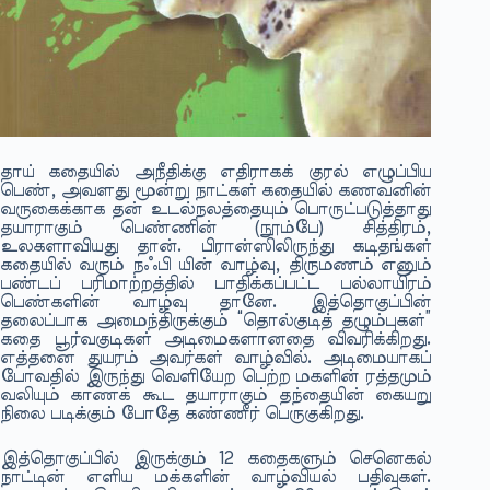
தாய் கதையில் அநீதிக்கு எதிராகக் குரல் எழுப்பிய
பெண், அவளது மூன்று நாட்கள் கதையில் கணவனின்
வருகைக்காக தன் உடல்நலத்தையும் பொருட்படுத்தாது
தயாராகும் பெண்ணின் (நூம்பே) சித்திரம்,
உலகளாவியது தான். பிரான்ஸிலிருந்து கடிதங்கள்
கதையில் வரும் நஃபி யின் வாழ்வு, திருமணம் எனும்
பண்டப் பரிமாற்றத்தில் பாதிக்கப்பட்ட பல்லாயிரம்
பெண்களின் வாழ்வு தானே. இத்தொகுப்பின்
தலைப்பாக அமைந்திருக்கும் “தொல்குடித் தழும்புகள்”
கதை பூர்வகுடிகள் அடிமைகளானதை விவரிக்கிறது.
எத்தனை துயரம் அவர்கள் வாழ்வில். அடிமையாகப்
போவதில் இருந்து வெளியேற பெற்ற மகளின் ரத்தமும்
வலியும் காணக் கூட தயாராகும் தந்தையின் கையறு
நிலை படிக்கும் போதே கண்ணீர் பெருகுகிறது.
இத்தொகுப்பில் இருக்கும் 12 கதைகளும் செனெகல்
நாட்டின் எளிய மக்களின் வாழ்வியல் பதிவுகள்.