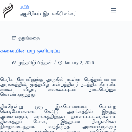
Skip
மயிர்
to
content
ஆசிரியர்: இராயகிரி சங்கர்
குறுங்கதை
கலையின் மறுஒளிபரப்பு
முத்தமிழ்ப்பித்தன்
January 2, 2026
பெரிய கோவிலுக்கு அருகில் உள்ள பெத்தண்ணன்
அரங்கத்தில், முத்தமிழ் மன்றத்தினர் நடத்திய கிராமிய
கலை விழா, கலகலப்புடன் நடைபெற்றுக்
கொண்டிருந்தது.
திடீரென்று ஒரு இடியோசையை போன்ற
வெடியோசையை கேட்டு அரங்கத்தில் இருந்த
அனைவரும், சுரங்கத்திற்குள் தள்ளப்பட்டவர்களாய்
திகைத்துப் போக,” இத்துடன் நிகழ்ச்சிகள்
நிறைவடைந்தன. வந்திருந்த அனைவருக்கும்
உளமார்ந்த நன்றிகள்,” என்ற ஒலிபெருக்கி