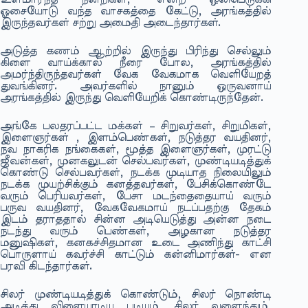
ஓசையோடு வந்த வாசகத்தை கேட்டு, அரங்கத்தில்
இருந்தவர்கள் சற்று அமைதி அடைந்தார்கள்.
அடுத்த கணம் ஆற்றில் இருந்து பிரிந்து செல்லும்
கிளை வாய்க்கால் நீரை போல, அரங்கத்தில்
அமர்ந்திருந்தவர்கள் வேக வேகமாக வெளியேறத்
துவங்கினர். அவர்களில் நானும் ஒருவனாய்
அரங்கத்தில் இருந்து வெளியேறிக் கொண்டிருந்தேன்.
அங்கே பலதரப்பட்ட மக்கள் – சிறுவர்கள், சிறுமிகள்,
இளைஞர்கள் , இளம்பெண்கள், நடுத்தர வயதினர்,
நவ நாகரிக நங்கைகள், மூத்த இளைஞர்கள், முரட்டு
ஜீவன்கள், முனகலுடன் செல்பவர்கள், முண்டியடித்துக்
கொண்டு செல்பவர்கள், நடக்க முடியாத நிலையிலும்
நடக்க முயற்சிக்கும் கனத்தவர்கள், பேசிக்கொண்டே
வரும் பெரியவர்கள், பேசா மடந்தைதையாய் வரும்
பருவ வயதினர், வேகவேகமாய் நடப்பதற்கு தேகம்
இடம் தராததால் சின்ன அடியெடுத்து அன்ன நடை
நடந்து வரும் பெண்கள், அழகான நடுத்தர
மனுஷிகள், கனகச்சிதமான உடை அணிந்து காட்சி
பொருளாய் கவர்ச்சி காட்டும் கன்னிமார்கள்- என
பரவி கிடந்தார்கள்.
சிலர் முண்டியடித்துக் கொண்டும், சிலர் நொண்டி
அடித்து விளையாடிய படியும், சிலர் வளைந்தும்,