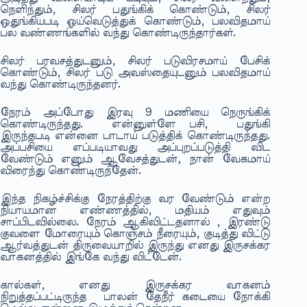
நெளிந்தும், சிலர் பதுங்கிக் கொண்டும், சிலர்
ஒதுங்கியபடி ஓய்வெடுத்துக் கொண்டும், பலவிதமாய்
பல வண்ணங்களில் வந்து கொண்டிருந்தார்கள்.
சிலர் பரவசத்துடனும், சிலர் படுவிரசமாய் பேசிக்
கொண்டும், சிலர் படு அவஸ்தையுடனும் பலவிதமாய்
வந்து கொண்டிருந்தனர்.
நேரம் அப்போது இரவு 9 மணியை நெருங்கிக்
கொண்டிருந்தது. என்னுள்ளே பசி, பதுங்கி
இருந்தபடி என்னை பாடாய் படுத்திக் கொண்டிருந்தது.
அப்பசியை எப்படியாவது அப்புறப்படுத்தி விட
வேண்டும் எனும் ஆவேசத்துடன், நான் வேகமாய்
விரைந்து கொண்டிருந்தேன்.
இந்த நிகழ்ச்சிக்கு நேரத்திற்கு வர வேண்டும் என்ற
நியாயமான எண்ணத்தில், மதியம் எதுவும்
சாப்பிடவில்லை. நேரம் ஆகிவிட்டதனால் , இரண்டு
குவளை மோரையும் கொஞ்சம் நீரையும், குடித்து விட்டு
ஆர்வத்துடன் திருவையாறில் இருந்து எனது இருசக்கர
வாகனத்தில் இங்கே வந்து விட்டேன்.
கால்கள், எனது இருசக்கர வாகனம்
நிறுத்தப்பட்டிருந்த பாலன் தேநீர் கடையை நோக்கி