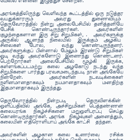
மெல்ல என்னை இழுத்துச் சென்றன.
அரங்கத்திலிருந்து வெளிவந்த கூட்டத்தில் ஒரு நடுத்தர
வயதுக்காரரும் அவரது துணைவியும்
தெருவோரத்தில் நின்று அலைபேசியில் தனித்தனியே
பேசிக் கொண்டிருந்தார்கள். அவர்களின்
குழந்தைகளான இரு சிறு சிறுமிகள், . அவர்களுக்கு
அருகில் ஆனந்த நிலையில் இருக்கும் அழகிய
சிலைகள் போல, வந்து கொண்டிருந்தனர்.
அவர்களுக்குப் பின்னால் மேலும் இரண்டு சிறுமிகள்
ஓடி வந்து அவர்களோடு இணைந்து கொண்டனர்.
பெற்றோர்கள் அலைபேசியில் மூழ்கி இருக்க,
கள்ளங்கப்படமற்று கலை அழகோடு நடந்து வந்த
சிறுமிகளை பார்த்து பரவசமடைந்தபடி நான் அங்கேயே
நின்றேன். அவர்களின் நடவடிக்கைகள்
நளினமானதாகவும் நயமானதாகவும் மனதிற்கு
இதமானதாகவும் இருந்தது.
தெருவோரத்தில் நின்றபடி , தெருவிளக்கின்
ஒளிப்பதிவில் அங்கே, அச்சிறுமிகள் பெத்தண்ணன்
கலையரங்க நிகழ்ச்சிகளை மறுஒளிபரப்பு செய்து
கொண்டிருந்தார்கள். அரங்க நிகழ்வுகள் அனைத்தும்,
கலையின் எதிரொளியாய் அங்கே காட்சி தந்தன.
அவர்களின் அழகான கலை உணர்வை ரசிக்க