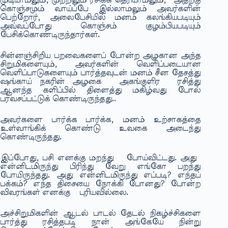
முடியாமலும், முற்றிலும் ரசிக்க தெரியாமலும், அதற்கு
கொஞ்சமும் வாய்ப்பே இல்லாமலும் அவர்களின்
பெற்றோர், அலைபேசியில் மனம் கலங்கியபடியும்
அவ்வப்போது கொஞ்சம் குழம்பியபடியும்
பேசிக்கொண்டிருந்தார்கள்.
சின்னஞ்சிறிய பறவைகளைப் போன்ற அழகான அந்த
சிறுமிகளையும், அவர்களின் வெளிப்படையான
வெளிப்பாடுகளையும் பார்த்தவுடன் மனம் சீன தேசத்து
ஷங்காய் நகரின் அழகை அகங்குளிர ரசித்து
ஆனந்த களிப்பில் திளைத்து மகிழ்வது போல்
பரவசப்பட்டுக் கொண்டிருந்தது..
அவர்களை பார்க்க பார்க்க, மனம் உற்சாகத்தை
உள்வாங்கிக் கொண்டு உவகை அடைந்து
கொண்டிருந்தது.
இப்போது, பசி எனக்கு மறந்து போய்விட்டது. அது
என்னிடமிருந்து பிரிந்து வேறு எங்கோ பறந்து
போயிருந்தது. அது என்னிடமிருந்து எப்படி? எந்தப்
பக்கம்? எந்த திசையை நோக்கி போனது? போன்ற
விவரங்கள் எனக்கு புரியவில்லை.
அச்சிறுமிகளின் ஆடல் பாடல் தேடல் நிகழ்ச்சிகளை
பார்த்து ரசித்தபடி நான் அங்கேயே நின்று