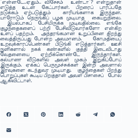
”என்னடே..ஏதும்.. விசேசம் உண்டா”? என்றுதான்
எடுத்த உடன் கேட்பார்கள். பிறரைப் பார்ப்பதே
நடுக்கம் ஏற்படுத்தும் காரியங்களாக இருந்தன.
யாரோடும் நெருங்கிப் பழக முடியாத கையறுநிலை.
இயல்பாகப் பேசியிருக்க முடிவதில்லை. எங்கே
குழந்தைகளைப் பற்றி பேசிவிடுவார்களோ என்கிற
உளப் பதற்றம். அந்தரங்கமான உறுப்பினை திறந்து
வைத்திருப்பது போன்ற அவமானம். கோமதியைப்
உறவுக்காரப்பெண்கள் பிடுங்கி எடுத்தார்கள். ஊசி
நுனிகளால் நகக் கண்களில் குத்தி இடைவிடாது
வேதனையை ஏற்றிக்கொண்டே இருந்தார்கள்.
கல்யாண வீடுகளில் அவள் முகம் இறுகிப்போய்
இருக்கும். ஏக்கப் பெருமூச்சுக்கள் இன்றி அவளால்
இரவுகளை கடந்துவர முடியாது. குழந்தைகள் பிறந்து
பொறுப்புகள் கூடிய பிறகுதான் அவள் பிசாசைப் போல
ஆகிவிட்டாள்.