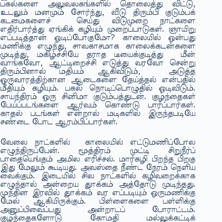
பகல்களை அலுவலகங்களில் தொலைத்து விட்டு,
உடலும் மனமும் சோர்ந்து, வீடு திரும்பி குடும்பக்
கடமைகளைச் செய்து விடுமுறை நாட்களை
எதிர்பார்த்து ஏங்கிக் கழியும் முறைப்பாடுகள். ஞாயிறு
எப்படித்தான் ஓடிப்போகுமோ? காலையில் ஒன்பது
மணிக்கு எழுந்து, சாவகாசமாக காலைக்கடன்களை
முடித்து, மகிழ்ச்சியே தராத டீயைக்குடித்து மீன்
வாங்கவோ, ஆட்டிறைச்சி எடுத்து வரவோ சென்று
திரும்பினால் மதியம் ஆகிவிடும், அடுத்த
ஒருவாரத்திற்கான ஆடைகளை தேய்த்தல் என்பதில்
மீதியும் கழியும். பகல் நொடிப்பொழுதில் ஓடிவிடும்.
சாயந்திரம் ஒரு சினிமா குடும்பத்துடன். குழந்தைகள்
பேய்ப்படங்களை ஆர்வம் கொண்டு பார்ப்பார்கள்.
காதல் படங்கள் என்றால் மடிகளில் இருந்தபடியே
சண்டை போட ஆரம்பிப்பார்கள்.
வேலை நாட்களில் காலையில் எட்டுமணிப்போல
எழுந்திருப்பேன். மூத்திரம் முட்டி சிறுநீர்ப்
பாதையெங்கும் அமில எரிச்சல். மார்கழி பிறந்த பிறகு
இது மேலும் கூடியது. அவஸ்தை நீண்ட நேரம் நெளிய
வைக்கும். இடையில் சில நாட்களில் கழிவறைக்காக
எழுந்தால் அன்றைய துாக்கம் அத்தோடு முடிந்தது.
முந்தின இரவில் துாக்கம் வர எப்படியும் ஒருமணிக்கு
மேல் ஆகியிருக்கும். பிள்ளைகளை பள்ளிக்கு
அனுப்பிவைப்பது அன்றாடப் போராட்டம்.
குழந்தைகளோடு கோமதி மல்லுக்கட்டிக்