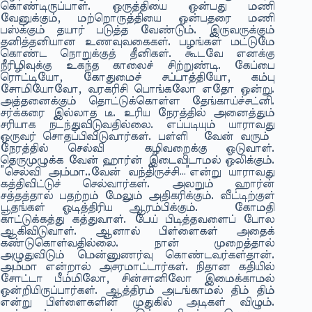
கொண்டிருப்பாள். ஒருத்தியை ஒன்பது மணி
வேனுக்கும், மற்றொருத்தியை ஒன்பதரை மணி
பஸ்க்கும் தயார் படுத்த வேண்டும். இருவருக்கும்
தனித்தனியான உணவுவகைகள். பழங்கள் மட்டுமே
கொண்ட நொறுக்குத் தீனிகள். கூடவே எனக்கு
நீரிழிவுக்கு உகந்த காலைச் சிற்றுண்டி. கேப்பை
ரொட்டியோ, கோதுமைச் சப்பாத்தியோ, கம்பு
சோமியோவோ, வரகரிசி பொங்கலோ எதோ ஒன்று.
அத்தனைக்கும் தொட்டுக்கொள்ள தேங்காய்ச்சட்னி.
சர்க்கரை இல்லாத டீ. உரிய நேரத்தில் அனைத்தும்
சரியாக நடந்துவிடுவதில்லை. எப்படியும் யாராவது
ஒருவர் சொதப்பிவிடுவார்கள். பள்ளி வேன் வரும்
நேரத்தில் செல்வி கழிவறைக்கு ஓடுவாள்.
தெருமுழுக்க வேன் ஹார்ன் இடைவிடாமல் ஒலிக்கும்.
”செல்வி அம்மா..வேன் வந்திருச்சி…”என்று யாராவது
கத்திவிட்டுச் செல்வார்கள். அலறும் ஹார்ன்
சத்தத்தால் பதற்றம் மேலும் அதிகரிக்கும். வீட்டிற்குள்
பூதங்கள் ஓடித்திரிய ஆரம்பிக்கும். கோமதி
காட்டுக்கத்து கத்துவாள். பேய் பிடித்தவளைப் போல
ஆகிவிடுவாள். ஆனால் பிள்ளைகள் அதைக்
கண்டுகொள்வதில்லை. நான் முறைத்தால்
அழுதுவிடும் மென்னுணர்வு கொண்டவர்கள்தான்.
அம்மா என்றால் அசரமாட்டார்கள். நிதான கதியில்
சோட்டா பீம்மிலோ, சின்சானிலோ இமைக்காமல்
ஒன்றியிருப்பார்கள். ஆத்திரம் அடங்காமல் திம் திம்
என்று பிள்ளைகளின் முதுகில் அடிகள் விழும்.