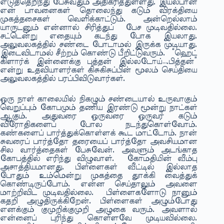
எடுத்தெறிந்து பேசுவதும் அதிகரித்துள்ளது. இயல்பான
என் பாவனைகள் தொலைந்து கடும் விரக்தியை
முகத்தசைகள் வெளிக்காட்டும். அன்றெல்லாம்
யாருடனும் என்னால் சிரித்துப் பேச முடிவதில்லை.
சட்டென்று எதையும் கடந்து போக இயலாது.
அலுவலகத்தில் சண்டை போடாமல் இருக்க முடியாது.
இடைவிடாமல் சீற்றம் கொண்டு பீறிட்டுவரும். “ஹெட்
கிளார்க் இன்னைக்கு புத்தன் இல்லடோய்….பித்தன்”
என்று உதவியாளர்கள் கிசுகிசுப்பின் மூலம் செய்தியை
அலுவலகத்தில் பரப்பிவிடுவார்கள்.
ஒரு நாள் காலையில் நிகழும் சண்டையால் உருவாகும்
வெறுப்பும் கோபமும் தணிய இரண்டு மூன்று நாட்கள்
ஆகும். அதுவரை ஒருவரை ஒருவர் கடும்
விரோதிகளைப் போல நடந்துகொள்வோம்.
கண்களைப் பார்த்துக்கொள்ளக் கூட மாட்டோம். நான்
சுவரைப் பார்த்தோ தரையைப் பார்த்தோ அவசியமான
சில வார்த்தைகள் பேசுவேன். அவளும் அடங்காத
கோபத்தில் எரிந்து விழுவாள். கோமதியின் வீம்பு
அசாத்தியமானது. பிள்ளைகள் வீட்டில் இல்லாத
போதும் உம்மென்று முகத்தை துாக்கி வைத்துக்
கொண்டிருப்போம். என்ன செய்தாலும் அவளை
மாற்றிவிட முடிவதில்லை. பிள்ளைகளோடு நானும்
கதறி அழுதிருக்கிறேன். பிள்ளைகள் அழும்போது
எனக்கும் குமுறிக்குமுறி அழுகை வரும். அவளால்
என்னைப் புரிந்து கொள்ளவே முடியவில்லை.