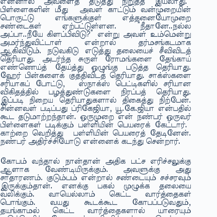
என்னால் அவளைத் தடுத்து நிறுத்த இயலாது.
பிள்ளைகளின் மீது அவள் காட்டும் வன்முறையின்
பொருட்டு எங்களுக்குள் எத்தனையோமுறை
சண்டைகள் ஏற்பட்டுள்ளன. “நீதானே..நல்ல
அப்பா..நீயே கிளப்பிவிடு?” என்று அவள் உம்மென்று
அமர்ந்துவிட்டாள் என்றால் தர்மசங்கடமாக
ஆகிவிடும். நடுவகிடு எடுத்து தலையைச் சீவிவிடத்
தெரியாது. அடர்ந்த சுருள் ரோமங்களை தேங்காய்
எண்ணெய்த் தேய்த்து ஒழுங்கு படுத்த தெரியாது.
ஹேர் பின்களைக் குத்திவிடத் தெரியாது. சாக்ஸ்களை
சரியாகப் போட்டு, ஸ்நாக்ஸ் பெட்டிகளில் சரியான
விகிதத்தில் பழத்துண்டுகளை நிரப்பத் தெரியாது.
இப்படி நிறைய தெரியாதுகளால் திகைத்து நிற்பேன்.
சின்னவள் படிப்பது ப்ரிகேஜியா, யூ.கே.ஜியா என்பதில்
கூட தடுமாற்றந்தான். ஒருமுறை என் நண்பர் ஒருவர்
பிள்ளைகள் படிக்கும் பள்ளியின் பெயரைக் கேட்டார்.
காற்றை வெறித்து பள்ளியின் பெயரைத் தேடினேன்.
நண்பர் அதிர்ச்சியோடு என்னைக் கடந்து சென்றார்.
கோபம் வந்தால் நான்தான் அதிக பட்ச எரிச்சலுக்கு
ஆளாக வேண்டியிருக்கும். அவளுக்கு அது
சாதாரணம். குடும்பம் என்றால் சண்டையும் சச்சரவும்
இருக்கும்தான். எனக்கு பகல் முழுக்க தலையை
வலிக்கும். வாயெல்லாம் கெட்ட வார்த்தைகள்
பொங்கும். வயது கூடக்கூட கோபப்படுவதும்,
தயங்காமல் கெட்ட வார்த்தைகளால் யாரையும்