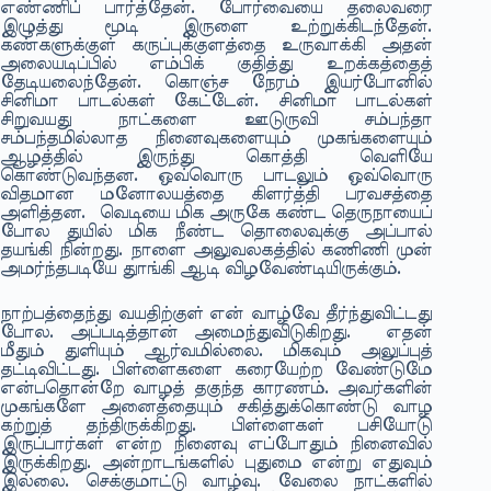
எண்ணிப் பார்த்தேன். போர்வையை தலைவரை
இழுத்து மூடி இருளை உற்றுக்கிடந்தேன்.
கண்களுக்குள் கருப்புக்குளத்தை உருவாக்கி அதன்
அலையடிப்பில் எம்பிக் குதித்து உறக்கத்தைத்
தேடியலைந்தேன். கொஞ்ச நேரம் இயர்போனில்
சினிமா பாடல்கள் கேட்டேன். சினிமா பாடல்கள்
சிறுவயது நாட்களை ஊடுருவி சம்பந்தா
சம்பந்தமில்லாத நினைவுகளையும் முகங்களையும்
ஆழத்தில் இருந்து கொத்தி வெளியே
கொண்டுவந்தன. ஒவ்வொரு பாடலும் ஒவ்வொரு
விதமான மனோலயத்தை கிளர்த்தி பரவசத்தை
அளித்தன. வெடியை மிக அருகே கண்ட தெருநாயைப்
போல துயில் மிக நீண்ட தொலைவுக்கு அப்பால்
தயங்கி நின்றது. நாளை அலுவலகத்தில் கணிணி முன்
அமர்ந்தபடியே துாங்கி ஆடி விழவேண்டியிருக்கும்.
நாற்பத்தைந்து வயதிற்குள் என் வாழ்வே தீர்ந்துவிட்டது
போல. அப்படித்தான் அமைந்துவிடுகிறது. எதன்
மீதும் துளியும் ஆர்வமில்லை. மிகவும் அலுப்புத்
தட்டிவிட்டது. பிள்ளைகளை கரையேற்ற வேண்டுமே
என்பதொன்றே வாழத் தகுந்த காரணம். அவர்களின்
முகங்களே அனைத்தையும் சகித்துக்கொண்டு வாழ
கற்றுத் தந்திருக்கிறது. பிள்ளைகள் பசியோடு
இருப்பார்கள் என்ற நினைவு எப்போதும் நினைவில்
இருக்கிறது. அன்றாடங்களில் புதுமை என்று எதுவும்
இல்லை. செக்குமாட்டு வாழ்வு. வேலை நாட்களில்