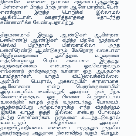
நினைவே என்னை ஓயாமல் சஞ்சலப்படுத்துகிறது.
பிள்ளைகள் பிறந்த பிறகு நான் ஆளே மாறிவிட்டேன்.
எனக்குள் இருந்த பொறுக்கி இல்லாமல்
ஆகிவிட்டான். ஊதாரித்தனத்தை தொடர்ந்து
கண்காணிக்க வேண்டியதாயிற்று.
திருமணமாகி இருபது ஆண்டுகள் ஆகின்றன.
பனிரெண்டு ஆண்டுகள் கழிந்த பிறகே மூத்தவள்
செல்வி பிறந்தாள். பிள்ளையில்லா அந்த
பன்னிரெண்டு ஆண்டுகளும் வேறொரு வகையான
சித்திரவதைகளை அளித்தன. உறவுகளை
எதிர்கொள்வது பெரிய சங்கடமாக இருந்தது.
குழந்தையின்மை என்பதை ஒவ்வொருவரும்
எங்களைத் தாக்குவதற்கு வாகான ஒரு ஆயுதமாக
பாவித்தார்கள். யாரும் விட்டுவைக்கவில்லை.
அன்பின் பெயரால், அக்கறையின் காரணமாக,
ஆலோசனை என்ற பெருங்கருணையின்
அடிப்படையில். கூனிக்குறுகி அவர்கள் முன் நிற்க
வேண்டியிருக்கும். ஒரு பிள்ளை பெற்றுவிட்டால்
உலகத்தில் வாழத் தகுதி வந்தடைந்தது போலவும்,
குழந்தைப்பேறு அற்றவர்களுக்கு எந்த விதத்திலும்
இங்கே வாழத் தகுதி இல்லை என்பது போலவும்
நடந்து கொள்வார்கள். ஒருவனை மட்டந்தட்டுவதால்
உண்டாகும் மகிழ்ச்சியை அவர்கள்
தவறவிடுவதில்லை. என்னைப் பார்த்ததும் முதலில்
அவர்களுக்கு அதுதான் நினைவிற்கு வரும் போலும்.