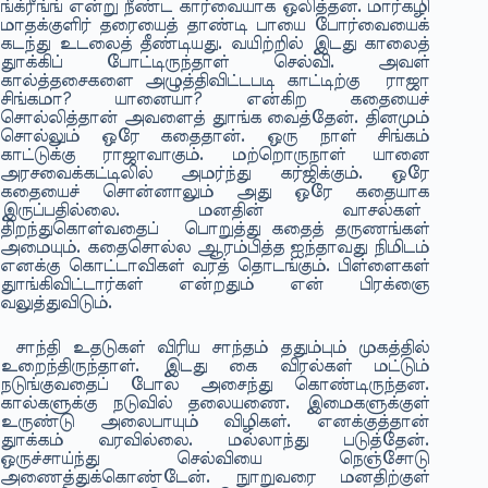
ங்க்ரீங்ங் என்று நீண்ட கார்வையாக ஒலித்தன. மார்கழி
மாதக்குளிர் தரையைத் தாண்டி பாயை போர்வையைக்
கடந்து உடலைத் தீண்டியது. வயிற்றில் இடது காலைத்
துாக்கிப் போட்டிருந்தாள் செல்வி. அவள்
கால்த்தசைகளை அழுத்திவிட்டபடி காட்டிற்கு ராஜா
சிங்கமா? யானையா? என்கிற கதையைச்
சொல்லித்தான் அவளைத் துாங்க வைத்தேன். தினமும்
சொல்லும் ஒரே கதைதான். ஒரு நாள் சிங்கம்
காட்டுக்கு ராஜாவாகும். மற்றொருநாள் யானை
அரசவைக்கட்டிலில் அமர்ந்து கர்ஜிக்கும். ஒரே
கதையைச் சொன்னாலும் அது ஒரே கதையாக
இருப்பதில்லை. மனதின் வாசல்கள்
திறந்துகொள்வதைப் பொறுத்து கதைத் தருணங்கள்
அமையும். கதைசொல்ல ஆரம்பித்த ஐந்தாவது நிமிடம்
எனக்கு கொட்டாவிகள் வரத் தொடங்கும். பிள்ளைகள்
துாங்கிவிட்டார்கள் என்றதும் என் பிரக்ஞை
வலுத்துவிடும்.
சாந்தி உதடுகள் விரிய சாந்தம் ததும்பும் முகத்தில்
உறைந்திருந்தாள். இடது கை விரல்கள் மட்டும்
நடுங்குவதைப் போல அசைந்து கொண்டிருந்தன.
கால்களுக்கு நடுவில் தலையணை. இமைகளுக்குள்
உருண்டு அலைபாயும் விழிகள். எனக்குத்தான்
துாக்கம் வரவில்லை. மல்லாந்து படுத்தேன்.
ஒருச்சாய்ந்து செல்வியை நெஞ்சோடு
அணைத்துக்கொண்டேன். நுாறுவரை மனதிற்குள்