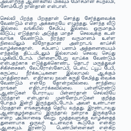
அவளறிந்த ஆண்களில் மிகவும் மோசமான சுயநலமி,
சோம்பேறி நான்தான் என்பாள்.
செல்வி பிறந்த பிறகுதான் சொத்து சேர்த்துவைக்க
வேண்டும் என்ற அக்கறையே எழுந்தது. சொந்த வீடு
இல்லை. வங்கியில் சேமிப்பு இல்லை. ஒருமாதம்
விடுப்பு எடுத்தால் அடுத்த மாதச் செலவுக்கு கடன்
வாங்க வேண்டும். நிரந்தர வருமானம் உள்ள
நிலையிலும் விநோதமான அன்றாடங் காய்ச்சி
வாழ்க்கைதான். சம்பளப் பணம் அத்தனையையும்
எந்தவித திட்டமிடலும் இல்லாமல் செலவு செய்து
பழகிவிட்டோம். பிள்ளைப்பேறு வாய்க்க வேண்டும்
என்பதற்காக எடுத்துக்கொண்ட தொடர் மருத்துவச்
சிகிச்சைகள். லேப்ரோஸ்கோப்பி, டெஸ்ட் ட்யூப் பேபி,
கருப்பை நீர்க்கட்டிகளை இல்லாமல் ஆக்கும்
மாத்திரைகள். எதிர்கால நலன் கருதி சேமித்து வைக்க
வேண்டும் என்றே தோன்றவில்லை. சாந்தியை
நாங்கள் எதிர்பார்க்கவில்லை. பன்னிரெண்டு
ஆண்டுகள் போராடிய பின்னர்தான் செல்வியே
பிறந்தாள் என்பதால் முன்னேற்பாடுகள் குறித்த
போதம் இன்றி இருந்துவிட்டோம். அவள் உண்டான
பிறகுதான் எங்களுக்குத் தெரிய வந்தது. இரண்டாவது
ஆண்குழந்தையாய் இருந்தால் நன்றாக இருக்குமே
என்ற அபிலாஷை வேறு. மூத்தவளுக்கு வாழ்க்தைத்
துணையாக ஒருவர் உடன்வரக் கூடுமே என்கிற
ஆசையும். இரண்டு பெண்பிள்ளைகள் என்கிற