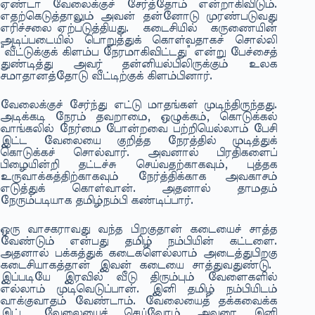
ஏண்டா வேலைக்குச் சேர்த்தோம் என்றாகிவிடும்.
எதற்கெடுத்தாலும் அவன் தன்னோடு முரண்படுவது
எரிச்சலை ஏற்படுத்தியது. கடைசியில் கருணையின்
அடிப்படையில் பொறுத்துக் கொள்வதாகச் சொல்லி
“வீட்டுக்குக் கிளம்ப நேரமாகிவிட்டது” என்று பேச்சைத்
துண்டித்து அவர் தன்னியல்பிலிருக்கும் உலக
சமாதானத்தோடு வீட்டிற்குக் கிளம்பினார்.
வேலைக்குச் சேர்ந்து எட்டு மாதங்கள் முடிந்திருந்தது.
அடிக்கடி நேரம் தவறாமை, ஒழுக்கம், கொடுக்கல்
வாங்கலில் நேர்மை போன்றவை பற்றியெல்லாம் பேசி
இட்ட வேலையை குறித்த நேரத்தில் முடித்துக்
கொடுக்கச் சொல்வார். அவனால் பிரதிகளைப்
பிழையின்றி தட்டச்சு செய்வதற்காகவும், புத்தக
உருவாக்கத்திற்காகவும் நேர்த்திக்காக அவகாசம்
எடுத்துக் கொள்வான். அதனால் தாமதம்
நேரும்படியாக தமிழ்நம்பி கண்டிப்பார்.
ஒரு வாசகராவது வந்த பிறகுதான் கடையைச் சாத்த
வேண்டும் என்பது தமிழ் நம்பியின் கட்டளை.
அதனால் பக்கத்துக் கடைகளெல்லாம் அடைத்துபிறகு
கடைசியாகத்தான் இவன் கடையை சாத்துவதுண்டு.
இப்படியே இரவில் வீடு திரும்பும் வேளைகளில்
எல்லாம் முடிவெடுப்பான். இனி தமிழ் நம்பியிடம்
வாக்குவாதம் வேண்டாம். வேலையைத் தக்கவைக்க
இட்ட வேலையைச் செய்வோம் அவரை இனி