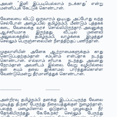
அவன் “இனி இப்படியெல்லாம் நடக்காது” என்று
மன்னிப்புக் கேட்டுக் கொண்டான்.
வேலையை விட்டு ஒருவாரம் ஓடியது. அப்போது வந்த
செல்போன் அழைப்பில் தமிழ்நம்பி. மீண்டும் புத்தகக்
கடை வேலைக்கு வரச் சொல்லியிருந்தார்.‘அவனுக்கு
ஆச்சரியமாக இருந்தது. வீட்டில் மனைவி
அலுவலகத்தில் தமிழ்நம்பி. வாழ்க்கை இழுத்துச்
செல்லும் பெருஞ்சாலையின் நீளத்திற்குப் பணிந்தான்.
முதலாளியின் அனேக ஆற்றாமைகளுக்கும் காது
கொடுப்பதற்கும்தான் சம்பளம் என்பதாக நடந்து
கொண்டான். எல்லாம் சரியாக நடந்தது. அவனது
நேரம்தான் அவனிடம் இல்லை. வேறு வழியில்லை
தன் சுயம் தலை தூக்காமல் பார்த்துக்கொள்ள
வேண்டுமென்று தீர்மானித்துக் கொண்டான்.
……………………… ………………
அன்றிரவு தமிழ்நம்பி தனக்கு இடப்பட்டிருந்த வேலை
முடித்து தி.நகர் பேருந்து நிலையத்துக்குள் நுழைந்தான்.
பலத்த மழையினால் ஓடுதளம் முழுவதும் நீர்
தேங்கியிருந்தது. கே.கே.நகர் செல்லும் பேருந்து