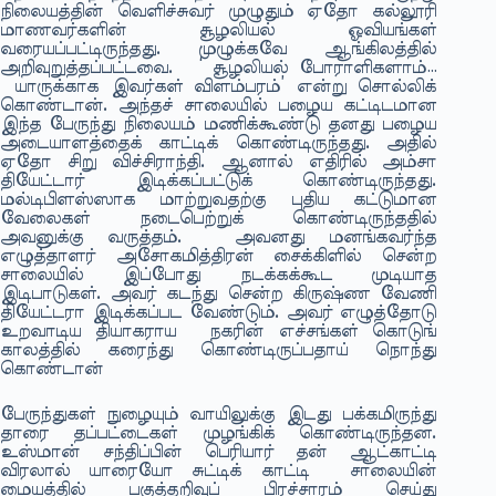
நிலையத்தின் வெளிச்சுவர் முழுதும் ஏதோ கல்லூரி
மாணவர்களின் சூழலியல் ஓவியங்கள்
வரையப்பட்டிருந்தது. முழுக்கவே ஆங்கிலத்தில்
அறிவுறுத்தப்பட்டவை. ‘ சூழலியல் போராளிகளாம்…
யாருக்காக இவர்கள் விளம்பரம்’ என்று சொல்லிக்
கொண்டான். அந்தச் சாலையில் பழைய கட்டிடமான
இந்த பேருந்து நிலையம் மணிக்கூண்டு தனது பழைய
அடையாளத்தைக் காட்டிக் கொண்டிருந்தது. அதில்
ஏதோ சிறு விச்சிராந்தி. ஆனால் எதிரில் அம்சா
தியேட்டார் இடிக்கப்பட்டுக் கொண்டிருந்தது.
மல்டிபிளஸ்ஸாக மாற்றுவதற்கு புதிய கட்டுமான
வேலைகள் நடைபெற்றுக் கொண்டிருந்ததில்
அவனுக்கு வருத்தம். அவனது மனங்கவர்ந்த
எழுத்தாளர் அசோகமித்திரன் சைக்கிளில் சென்ற
சாலையில் இப்போது நடக்கக்கூட முடியாத
இடிபாடுகள். அவர் கடந்து சென்ற கிருஷ்ண வேணி
தியேட்டரா இடிக்கப்பட வேண்டும். அவர் எழுத்தோடு
உறவாடிய தியாகராய நகரின் எச்சங்கள் கொடுங்
காலத்தில் கரைந்து கொண்டிருப்பதாய் நொந்து
கொண்டான்
பேருந்துகள் நுழையும் வாயிலுக்கு இடது பக்கமிருந்து
தாரை தப்பட்டைகள் முழங்கிக் கொண்டிருந்தன.
உஸ்மான் சந்திப்பின் பெரியார் தன் ஆட்காட்டி
விரலால் யாரையோ சுட்டிக் காட்டி சாலையின்
மையத்தில் பகுத்தறிவுப் பிரச்சாரம் செய்து