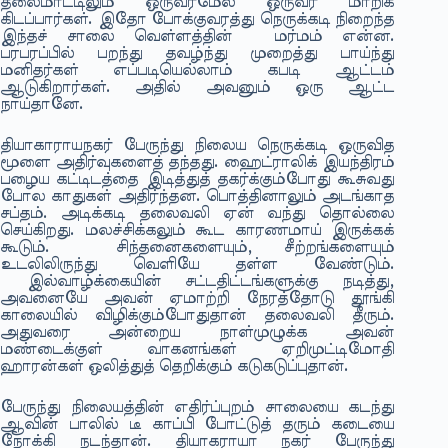
தலைமாட்டிலும் ஒருவர்மேல் ஒருவர் மாறிக்
கிடப்பார்கள். இதோ போக்குவரத்து நெருக்கடி நிறைந்த
இந்தச் சாலை வெள்ளத்தின் மர்மம் என்ன.
பரபரப்பில் பறந்து தவழ்ந்து முறைத்து பாய்ந்து
மனிதர்கள் எப்படியெல்லாம் கபடி ஆட்டம்
ஆடுகிறார்கள். அதில் அவனும் ஒரு ஆட்ட
நாய்தானே.
தியாகாராயநகர் பேருந்து நிலைய நெருக்கடி ஒருவித
மூளை அதிர்வுகளைத் தந்தது. ஹைட்ராலிக் இயந்திரம்
பழைய கட்டிடத்தை இடித்துத் தகர்க்கும்போது கூசுவது
போல காதுகள் அதிர்ந்தன. பொத்தினாலும் அடங்காத
சப்தம். அடிக்கடி தலைவலி ஏன் வந்து தொல்லை
செய்கிறது. மலச்சிக்கலும் கூட காரணமாய் இருக்கக்
கூடும். சிந்தனைகளையும், சீற்றங்களையும்
உடலிலிருந்து வெளியே தள்ள வேண்டும்.
இல்வாழ்க்கையின் சட்டதிட்டங்களுக்கு நடித்து,
அவனையே அவன் ஏமாற்றி நேரத்தோடு தூங்கி
காலையில் விழிக்கும்போதுதான் தலைவலி தீரும்.
அதுவரை அன்றைய நாள்முழுக்க அவன்
மண்டைக்குள் வாகனங்கள் ஏறிமுட்டிமோதி
ஹாரன்கள் ஒலித்துத் தெறிக்கும் கடுகடுப்புதான்.
பேருந்து நிலையத்தின் எதிர்ப்புறம் சாலையை கடந்து
ஆவின் பாலில் டீ காப்பி போட்டுத் தரும் கடையை
நோக்கி நடந்தான். தியாகராயா நகர் பேருந்து