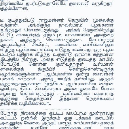
நிஜங்களில் துயர்படுவதாலேயே தலைவலி வருகிறதா’
குழம்பினான்.
டீ குடித்துவிட்டு ராஜமன்னர் தெருவின் மூலைக்கு
வந்தான். அங்கிருந்த நாவல்மரம் பழங்களை
உதிர்த்துக் கொண்டிருந்தது. அந்தத் தெருவிலிருந்து
பெரிய சாலைக்குத் திரும்பும் வாகனங்கள் அவற்றை
நசுக்கி அழித்துக் கொண்டிருந்தன. கேட்பாரற்று
அழுக்கிலும், சிகரெட், புகையிலை எச்சில்களிலும்
வீழ்ந்த பழங்களை எப்படி எடுத்து உண்பது. ஒரு பழம்
மட்டும் புதிதாக வீழ்ந்து உருண்டு ஓரமாக சுத்தமான
இடத்தில் நின்றது. அதை எடுத்துத் துடைத்து வாயில்
போட்டுக் கொள்ள குனிவதற்குள் உஸ்மான்
சாலைக்குத் திரும்பிச் சென்றுகொண்டிருந்த
குழந்தைகளுக்கான ஆம்புலன்ஸ் ஒன்று சைலன்சர்
புகைக் காற்றால் அதை ஊதித் தள்ளியது. அந்தக்
குழந்தைகளுக்கான பிரத்யேக ஆம்புலன்சின் சைரன்
ஒலியும், சிகப்பு வெளிச்சமும் அவன் தலையே போல
சுழன்று கொண்டிருந்தது . உயிர்வலியை உணராத
குழந்தை பிழைக்குமா? இத்தனை நெருக்கடியை
தவிர்க்க வழியில்லையா..
……………………… …………………………..
பேருந்து நிலையத்தை ஒட்டிய வலப்புறம் மூன்றாவது
கட்டிடம் ஒன்றில் இருக்கும் ஒரு புத்தகக் கடையில்
அவனுக்கு வேலை. அந்தப் பழைய காம்பளக்ஸ் தரைத்
தளத்தின் உள்ளே துணிக்கடைகள், காது