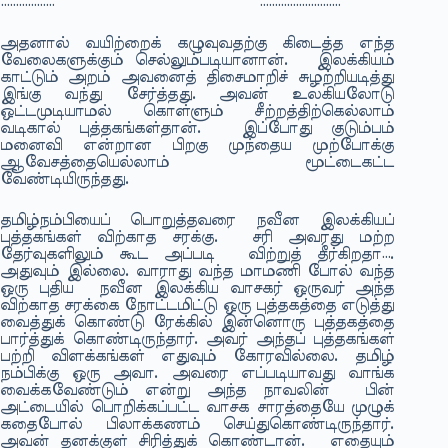
……………… ………………………
அதனால் வயிற்றைக் கழுவுவதற்கு கிடைத்த எந்த
வேலைகளுக்கும் செல்லும்படியானான். இலக்கியம்
காட்டும் அறம் அவனைத் திசைமாறிச் சுழற்றியடித்து
இங்கு வந்து சேர்த்தது. அவன் உலகியலோடு
ஒட்டமுடியாமல் கொள்ளும் சீற்றத்திற்கெல்லாம்
வடிகால் புத்தகங்கள்தான். இப்போது குடும்பம்
மனைவி என்றான பிறகு முந்தைய முற்போக்கு
ஆவேசத்தையெல்லாம் மூட்டைகட்ட
வேண்டியிருந்தது.
தமிழ்நம்பியைப் பொறுத்தவரை நவீன இலக்கியப்
புத்தகங்கள் விற்காத சரக்கு. சரி அவரது மற்ற
தேர்வுகளிலும் கூட அப்படி விற்றுத் தீர்கிறதா….
அதுவும் இல்லை. வாராது வந்த மாமணி போல் வந்த
ஒரு புதிய நவீன இலக்கிய வாசகர் ஒருவர் அந்த
விற்காத சரக்கை நோட்டமிட்டு ஒரு புத்தகத்தை எடுத்து
வைத்துக் கொண்டு ரேக்கில் இன்னொரு புத்தகத்தை
பார்த்துக் கொண்டிருந்தார். அவர் அந்தப் புத்தகங்கள்
பற்றி விளக்கங்கள் எதுவும் கோரவில்லை. தமிழ்
நம்பிக்கு ஒரு அவா. அவரை எப்படியாவது வாங்க
வைக்கவேண்டும் என்று அந்த நாவலின் பின்
அட்டையில் பொறிக்கப்பட்ட வாசக சாரத்தையே முழுக்
கதைபோல் பிலாக்கணம் செய்துகொண்டிருந்தார்.
அவன் தனக்குள் சிரித்துக் கொண்டான். எதையும்