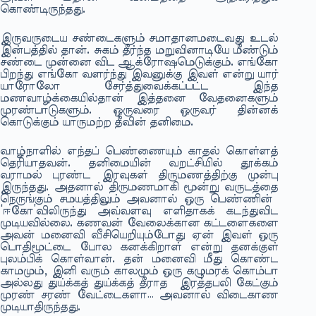
கொண்டிருந்தது.
இருவருடைய சண்டைகளும் சமாதானமடைவது உடல்
இன்பத்தில் தான். சுகம் தீர்ந்த மறுவினாடியே மீண்டும்
சண்டை முன்னை விட ஆக்ரோஷமெடுக்கும். எங்கோ
பிறந்து எங்கோ வளர்ந்து இவனுக்கு இவள் என்று யார்
யாரோலோ சேர்த்துவைக்கப்பட்ட இந்த
மணவாழ்க்கையில்தான் இத்தனை வேதனைகளும்
முரண்பாடுகளும். ஒருவரை ஒருவர் தின்னக்
கொடுக்கும் யாருமற்ற தீவின் தனிமை.
வாழ்நாளில் எந்தப் பெண்ணையும் காதல் கொள்ளத்
தெரியாதவன். தனிமையின் வறட்சியில் தூக்கம்
வராமல் புரண்ட இரவுகள் திருமணத்திற்கு முன்பு
இருந்தது. அதனால் திருமணமாகி மூன்று வருடத்தை
நெருங்கும் சமயத்திலும் அவனால் ஒரு பெண்ணின்
‘ஈகோ’விலிருந்து அவ்வளவு எளிதாகக் கடந்துவிட
முடியவில்லை. கணவன் வேலைக்கான கட்டளைகளை
அவன் மனைவி வீசியெறியும்போது ஏன் இவள் ஒரு
பொதிமூட்டை போல கனக்கிறாள் என்று தனக்குள்
புலம்பிக் கொள்வான். தன் மனைவி மீது கொண்ட
காமமும், இனி வரும் காலமும் ஒரு கழுமரக் கொம்பா
அல்லது துய்க்கத் துய்க்கத் தீராத இரத்தபலி கேட்கும்
முரண் சரண் வேட்டைகளா… அவனால் விடைகாண
முடியாதிருந்தது.