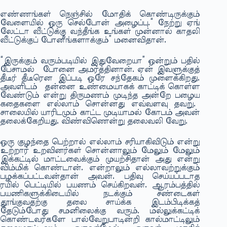
எண்ணங்கள் நெஞ்சில் மோதிக் கொண்டிருக்கும்
வேளையில் ஒரு செல்போன் அழைப்பு.“ நேற்று ஏங்
லேட்டா வீட்டுக்கு வந்தீங்க உங்கள் முன்னால் காதலி
வீட்டுக்குப் போனீங்களாக்கும்” மனைவிதான்.
“இருக்கும் வரும்படியில் இதுவேறையா” ஒன்றும் பதில்
பேசாமல் போனை அமர்த்தினான். ஏன் இவளுக்குத்
தீடீர் தீடீரென இப்படி ஒரே சந்தேகம் முளைக்கிறது.
அவளிடம் தன்னை உண்மையாகக் காட்டிக் கொள்ள
வேண்டும் என்று திருமணம் முடிந்த அன்றே பழைய
கதைகளை எல்லாம் சொன்னது எவ்வளவு தவறு.
சாலையில் யாரிடமும் காட்ட முடியாமல் கோபம் அவன்
தலைக்கேறியது. விண்விணென்று தலைவலி வேறு.
ஒரு குழந்தை பெற்றால் எல்லாம் சரியாகிவிடும் என்று
உற்றார் உறவினர்கள் சொன்னாலும் மேலும் மேலும்
இக்கட்டில் மாட்டவைக்கும் முயற்சிதான் அது என்று
விம்மிக் கொண்டான். என்றாலும் எல்லாவற்றுக்கும்
பழக்கப்பட்டவன்தான் அவன். பதிவு செய்யப்படாத
ரயில் பெட்டியில் பயணம் செய்கிறவன். ஆரம்பத்தில்
பயணிகளுக்கிடையில் நடக்கும் சண்டைகள்
தூங்குவதற்கு தலை சாய்க்க இடம்பிடிக்கத்
தேடும்போது சமனிலைக்கு வரும். மல்லுக்கட்டிக்
கொண்டவர்களே பால்வேறுபாடின்றி கால்மாட்டிலும்