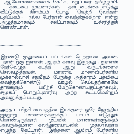
ஆலோசனைகளைக் கேட்க, மறுப்பவர் தமிழ்நம்பி.
கடையை மூடினார்கள். தன் பைக்கை எடுத்து
வீட்டுக்குக் கிளம்பும் போது ‘வெற்றி வேந்தன்
பதிப்பகம்… நல்ல பேர்தான் வைத்திருக்கிறார்’ என்று
அழுத்தமாகவும் சலிப்பாகவும் உச்சரித்துக்
கொண்டான்.
……………………… …………………………
இரண்டு முதுகலைப் பட்டங்கள் பெற்றவன் அவன்.
தான் ஒரு ஐஏஎஸ் ஆகும் கனவு இருந்தது . ஐஏஎஸ்
தேர்வெழுத கடந்த ஆறு வருடங்களைச்
செலவழித்தவன். மாணவ மாணவியர்களில்
முக்கால்வாசி சதவீதம் பேருக்கு அதிகாரம் பதவியை
வைத்துக்கொண்டு ஊழல் செய்வதற்காகவே
தாங்களும் பயிற்சி மேற்கொண்டிருப்பதாகவும்,
சமூகப் பொறுப்புணர்வு அற்ற கூட்டமென்றும்
அவனுக்குப் பட்டது.
அந்தப் பயிற்சி மையத்தின் இயக்குனர் ஒரே நேரத்தில்
ஐந்நூறு மாணவர்களுக்குப் பாடம் எடுத்துக்
கொண்டிருந்தார். முடிவில் மாணவர்களுக்கும்
அவருக்குமான கலந்துரையாடலில் முதலாவதாக
எழுந்து கேட்டான். “இத்தனை ஆயிரம் பேர்களில்