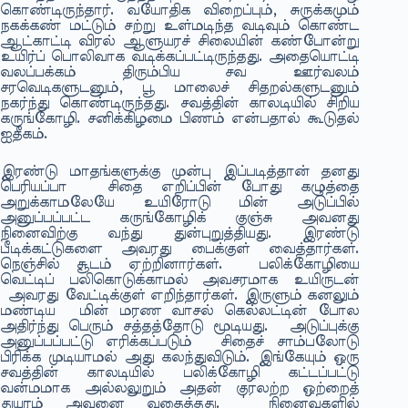
கொண்டிருந்தார். வயோதிக விறைப்பும், சுருக்கமும்
நகக்கண் மட்டும் சற்று உள்மடிந்த வடிவும் கொண்ட
ஆட்காட்டி விரல் ஆளுயரச் சிலையின் கண்போன்று
உயிர்ப் பொலிவாக வடிக்கப்பட்டிருந்தது. அதையொட்டி
வலப்பக்கம் திரும்பிய சவ ஊர்வலம்
சரவெடிகளுடனும், பூ மாலைச் சிதறல்களுடனும்
நகர்ந்து கொண்டிருந்தது. சவத்தின் காலடியில் சிறிய
கருங்கோழி. சனிக்கிழமை பிணம் என்பதால் கூடுதல்
ஐதீகம்.
இரண்டு மாதங்களுக்கு முன்பு இப்படித்தான் தனது
பெரியப்பா சிதை எறிப்பின் போது கழுத்தை
அறுக்காமலேயே உயிரோடு மின் அடுப்பில்
அனுப்பப்பட்ட கருங்கோழிக் குஞ்சு அவனது
நினைவிற்கு வந்து துன்புறுத்தியது. இரண்டு
பீடிக்கட்டுகளை அவரது பைக்குள் வைத்தார்கள்.
நெஞ்சில் சூடம் ஏற்றினார்கள். பலிக்கோழியை
வெட்டிப் பலிகொடுக்காமல் அவசரமாக உயிருடன்
அவரது வேட்டிக்குள் எறிந்தார்கள். இருளும் கனலும்
மண்டிய மின் மரண வாசல் கெல்லட்டின் போல
அதிர்ந்து பெரும் சத்தத்தோடு மூடியது. அடுப்புக்கு
அனுப்பப்பட்டு எரிக்கப்படும் சிதைச் சாம்பலோடு
பிரிக்க முடியாமல் அது கலந்துவிடும். இங்கேயும் ஒரு
சவத்தின் காலடியில் பலிக்கோழி கட்டப்பட்டு
வன்மமாக அல்லலுறும் அதன் குரலற்ற ஒற்றைத்
துயரம் அவனை வதைத்தது. ‘ நினைவுகளில்