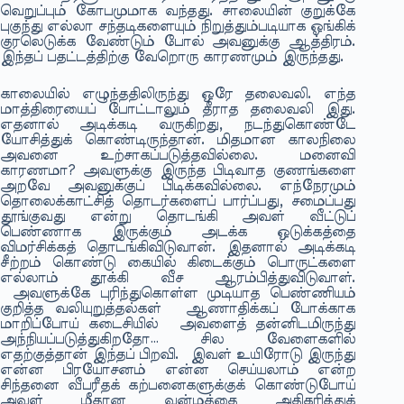
வெறுப்பும் கோபமுமாக வந்தது. சாலையின் குறுக்கே
புகுந்து எல்லா சந்தடிகளையும் நிறுத்தும்படியாக ஓங்கிக்
குரலெடுக்க வேண்டும் போல் அவனுக்கு ஆத்திரம்.
இந்தப் பதட்டத்திற்கு வேறொரு காரணமும் இருந்தது.
காலையில் எழுந்ததிலிருந்து ஒரே தலைவலி. எந்த
மாத்திரையைப் போட்டாலும் தீராத தலைவலி இது.
எதனால் அடிக்கடி வருகிறது, நடந்துகொண்டே
யோசித்துக் கொண்டிருந்தான். மிதமான காலநிலை
அவனை உற்சாகப்படுத்தவில்லை. மனைவி
காரணமா? அவளுக்கு இருந்த பிடிவாத குணங்களை
அறவே அவனுக்குப் பிடிக்கவில்லை. எந்நேரமும்
தொலைக்காட்சித் தொடர்களைப் பார்ப்பது, சமைப்பது
தூங்குவது என்று தொடங்கி அவள் வீட்டுப்
பெண்ணாக இருக்கும் அடக்க ஒடுக்கத்தை
விமர்சிக்கத் தொடங்கிவிடுவான். இதனால் அடிக்கடி
சீற்றம் கொண்டு கையில் கிடைக்கும் பொருட்களை
எல்லாம் தூக்கி வீச ஆரம்பித்துவிடுவாள்.
அவளுக்கே புரிந்துகொள்ள முடியாத பெண்ணியம்
குறித்த வலியுறுத்தல்கள் ஆணாதிக்கப் போக்காக
மாறிப்போய் கடைசியில் அவளைத் தன்னிடமிருந்து
அந்நியப்படுத்துகிறதோ… சில வேளைகளில்
எதற்குத்தான் இந்தப் பிறவி. இவள் உயிரோடு இருந்து
என்ன பிரயோசனம் என்ன செய்யலாம் என்ற
சிந்தனை வீபரீதக் கற்பனைகளுக்குக் கொண்டுபோய்
அவள் மீதான வன்மத்தை அதிகரித்துக்