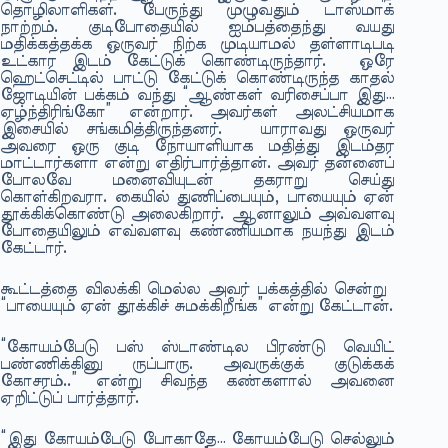
தொழிலாளிகள். பேருந்து முழுவதும் டாஸ்மாக்
நாற்றம். குடிபோதையில் ஐம்பத்தைந்து வயது
மதிக்கத்தக்க ஒருவர் நிற்க முடியாமல் தள்ளாடிபடி
உட்கார இடம் கேட்டுக் கொண்டிருந்தார். ஒரே
ஹெட்செட்டில் பாட்டு கேட்டுக் கொண்டிருந்த காதல்
ஜோடியின் பக்கம் வந்து “ஆண்கள் வரிசைப்பா இது…
ஏழ்ந்திரிங்கோ” என்றார். அவர்கள் அலட்சியமாக
இசையில் சங்கமித்திருந்தனர். யாராவது ஒருவர்
அவரை ஒரு குடி நோயாளியாக மதித்து இடம்தர
மாட்டார்களா என்று எதிர்பார்த்தான். அவர் தன்னைப்
போலவே மனைவியுடன் தகராறு செய்து
கொள்கிறவரா. கையில் துணிப்பையும், பாயையும் ஏன்
தூக்கிக்கொண்டு அலைகிறார். ஆனாலும் அவ்வளவு
போதையிலும் எவ்வளவு கண்ணியமாக நயந்து இடம்
கேட்டார்.
கூட்டத்தை விலக்கி மெல்ல அவர் பக்கத்தில் சென்று
“பாயையும் ஏன் தூக்கிச் சுமக்கிறீங்க” என்று கேட்டான்.
“கோயம்பேடு பஸ் ஸ்டாண்டில பிரண்டு வெயிட்
பண்ணிக்கினு ருப்பாரு. அவருக்குக் குடுக்கக்
கோசரம்..” என்று சிவந்த கண்களால் அவனை
ஏறிட்டுப் பார்த்தார்.
“இது கோயம்பேடு போகாதே… கோயம்பேடு செல்லும்