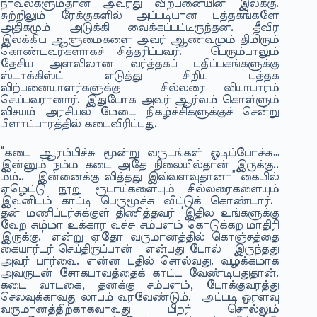
நாவல்களும்தான் அவரது விற்பனையின் இலக்கு.
சுற்றிலும் ரேக்குகளில் அப்படியான புத்தகங்களே
அதிகமும் அடுக்கி வைக்கப்பட்டிருந்தன. தீவிர
இலக்கிய ஆளுமைகளை அவர் ஆணவமும் திமிரும்
கொண்டவர்களாகச் சித்தரிப்பவர். பெரும்பாலும்
தேசிய அளவிலான வர்த்தகப் பதிப்பகங்களுக்கு
ஸ்டாக்கிஸ்ட் எடுத்து சிறிய புத்தக
விற்பனையாளர்களுக்கு சில்லரை வியாபாரம்
செய்பவரானார். இதுபோக அவர் ஆர்வம் கொள்ளும்
விசயம் அரசியல் மேடை நிகழ்ச்சிகளுக்குச் சென்று
பிளாட்பாரத்தில் கடைவிரிப்பது.
“கடை ஆரம்பிச்சு மூன்று வருடங்கள் ஓடிப்போச்சு…
இன்னும் நம்ம கடை அதே நிலையில்தான் இருக்கு..
ம்ம்.. இன்னைக்கு வித்தது இவ்வளவுதானா” கையில்
ஏழெட்டு நூறு ரூபாய்களையும் சில்லரைகளையும்
இவனிடம் காட்டி பெருமூச்சு விட்டுக் கொண்டார்.
தன் மணிப்பர்சுக்குள் திணித்தவர் ‘இதில உங்களுக்கு
வேற சும்மா உக்கார வச்சு சம்பளம் கொடுக்கற மாதிரி
இருக்கு.’ என்று ஏதோ வருமானத்தில் கொஞ்சத்தை
கையார்டர் செய்திருப்பான் என்பது போல் இருந்தது
அவர் பார்வை. என்ன பதில் சொல்வது. வழக்கமாக
அவருடன் சோகபாவத்தைக் காட்ட வேண்டியதுதான்.
கடை வாடகை, தனக்கு சம்பளம், போக்குவரத்து
செலவுக்காவது லாபம் வரவேண்டும். அப்படி ஒரளவு
வருமானத்திற்காகவாவது பிறர் சொல்லும்