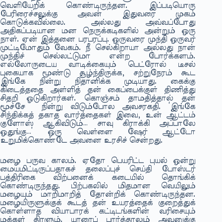
வெளியேறிக் கொண்டிருந்தன. இப்படியொரு
பேரிரைச்சலுக்கு அவன் இதுவரை முகம்
கொடுக்கவில்லை. அல்லது அவ்வப்போது
அதிகப்படியான மன நெருக்கடிகளில் அன்றும் ஒரு
நாள். ஏன் இத்தனை பரபரப்பு. ஒருவரை முந்தி ஒருவர்
முட்டிமோதும் வேகம். நீ செல்கிறாயா அல்லது நான்
முந்திச் செல்லட்டுமா என்ற போர்க்களம்.
எல்லோருடைய வாடிக்கையும் பெட்ரோல் டீசல்
புகையாக மூண்டு சூழ்ந்திருக்க, சற்றுநேரம் கூட
இங்கே நின்று நிதானிக்க முடியாது. கைக்கு
கிடைத்ததை அள்ளித் தன் கைப்பைக்குள் திணித்து
சிதறி ஓடுகிறார்கள். கொஞ்சம் தாமதித்தால் தன்
மூச்சே நின்று விடும்போல அவசரகதி. ‘இங்கே
சிந்திக்கத் தகாத வார்த்தைகள் இவை, உன் ஆட்டம்
குளோஸ் ஆகிவிடும்… சாவு கிராக்கி அப்பாலே
ஒதுங்கு…’ ஒரு வெள்ளை ஷேர் ஆட்டோ
உறுமிக்கொண்டே அவனை உரசிச் சென்றது.
மழை பருவ காலம். ஏதோ பெயரிட்ட புயல் ஒன்று
மையமிட்டிருப்பதாகச் தலைப்புச் செய்தி போஸ்டர்
பத்திரிகை விற்பனைக் கடையில் தொங்கிக்
கொண்டிருந்தது. பிற்பகலில் மிதமான வெயிலும்
மழையும் மாறிமாறித் தோன்றிக் கொண்டிருந்தன.
மழையிருளுக்குக் கூடத் தன் உயரத்தைக் குறைத்துக்
கொள்ளாத வியாபாரக் கட்டிடங்களின் வரிசையும்
மக்கள் திரளும். யாரைப் பார்த்தாலும் அவனுக்கு