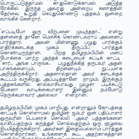
பொருட்படுத்தாமல் காதுகொடுக்காமல் அடுத்த
ரேக்கில் இருந்த அவரது அன்றைய கணத்தின்
தேர்வை உறுதி செய்துகொண்டு புத்தகம் ஒன்றை
வாங்கிச் சென்றார்.
‘எப்படியோ ஒரு விற்பனை முடிந்ததா..’ என்று
தன்னைத் தானே மெச்சிக் கொண்டவராய் அவனைப்
பார்த்தார். அவன் மின்னணு பழுது பார்க்கும்
எதிர்க்கடைக்கு முகம் திருப்பிப் பார்த்துக்
கொண்டிருந்தான். பிறகு தமிழ்நம்பியின் மனப்
போக்கை மாற்ற அந்தக் கடையைச் சுட்டிக் காட்டி
“சார்.. அங்க பாருங்க… பழுதுநீக்கித் தருபவர் அதன்
பாகங்களையும், திறனையும் நுட்பமாக
அறிந்திருக்கிறார். அதனால்தான் அவர் கடைக்குக்
கூட்டம் வருகிறது. அப்படித்தானே நாமும். இருக்கும்
புத்தகங்களில் கால்வாசியாவது முழுசா படிச்சுட்டு
பேசுனா வாடிக்கையாளர் இன்னும் நம்மோடு
நெருக்கமாவார் அல்லவா ” என்றான்.
தமிழ்நம்பியின் முகம் மாறியது. என்றாலும் கோபத்தை
காட்டிக் கொள்ளாமல் தமிழின் நம்பர் ஒன் பதிப்பாளர்
ஒருவரின் பெயரைச் சொல்லி “அவர் புத்தகங்களை
வாசிப்பதற்கும் கருத்துச் சொல்வதற்கும் ஒரு குழுவை
நியமித்திருக்கிறார். அவர்கள் இதையெல்லாம் பார்த்துக்
கொள்கிறார்கள். உங்களைக் கூட அதற்காகத்தான்