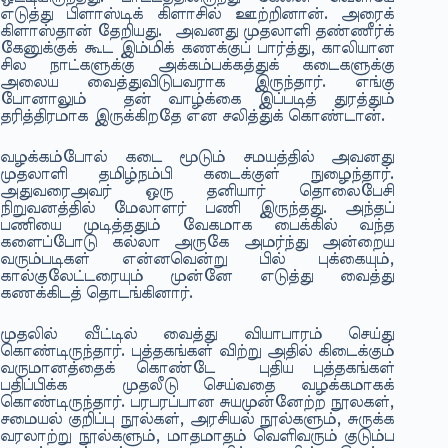
எடுத்து பிளாஸ்டிக் கிளாசில் ஊற்றினான். அரைக்
கிளாஸ்தான் தேறியது. அவனது முதலாளி தண்ணீர்க்
கேனுக்குக் கூட இம்மிக் கணக்குப் பார்த்து, காலியான
சில நாட்களுக்கு அக்கம்பக்கத்துக் கடைகளுக்கு
அலைய வைத்துவிடுபவராக இருந்தார். எங்கு
போனாலும் தன் வாழ்க்கை இப்படித் துரத்தும்
தரித்திரமாக இருக்கிறதே என சலித்துக் கொண்டான்.
வழக்கம்போல் கடை மூடும் சமயத்தில் அவனது
முதலாளி தமிழ்நம்பி கடைக்குள் நுழைந்தார்.
அதுவரைஅவர் ஒரு தனியார் தொலைபேசி
நிறுவனத்தில் மேலாளர் பணி இருந்தது. அந்தப்
பணியை முடித்ததும் வேகமாக பைக்கில் வந்த
களைப்போடு கல்லா அருகே அமர்ந்து அன்றைய
வரும்படிகள் என்னவென்று பில் புக்கையும்,
கால்குலேட்டரையும் முன்னே எடுத்து வைத்து
கணக்கிடத் தொடங்கினார்.
முதலில் வீட்டில் வைத்து வியாபாரம் செய்து
கொண்டிருந்தார். புத்தகங்கள் விற்று அதில் கிடைக்கும்
வருமானத்தைக் கொண்டே புதிய புத்தகங்கள்
பதிப்பிக்க முதலீடு செய்வதை வழக்கமாகக்
கொண்டிருந்தார். பரபரப்பான சுயமுன்னேற்ற நூலகள்,
சமையல் குறிப்பு நூல்கள், அரசியல் நூல்களும், சுருக்க
வரலாற்று நூல்களும், மாதமாதம் வெளிவரும் குடும்ப