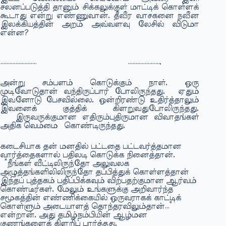
சலனப்படுத்தி தானும் சிக்கலுக்குள் மாட்டிக் கொள்ளக்
கூடாது என்று எண்ணுவான். தீவீர வாசகனை நவீன
இலக்கியத்தின் அறம் அவ்வளவு லேசில் விடுமா
என்ன?
…………………… ………………….
அன்று சம்பளம் கொடுக்கும் நாள். ஒரு
முடிவோடுதான் வந்திருப்பார் போலிருந்தது. ஏதும்
இவனோடு பேசவில்லை. ஒன்றிரண்டு உதிர்த்தாலும்
இவனைக் குத்திக் கிளறுவதுபோலிருந்தது.
இருவருக்குமான எதிரும்புதிருமான விவாதங்கள்
அதிக வெம்மை கொண்டிருந்தது.
கடைசியாக தன் மனதில் பட்டதை பட்டவர்த்தமான
வார்த்தைகளால் பதிலடி கொடுக்க நினைத்தான்.
“நீங்கள் வீட்டிலிருந்தோ அலுவலக
அழுத்தங்களிலிலிருந்தோ தப்பித்துக் கொள்ளத்தான்
இந்தப் புத்தகம் பதிப்பிக்கவும் விற்பதற்குமான ஆர்வம்
கொண்டீர்கள். மேலும் உங்களுக்கு அறிவார்ந்த
சமூகத்தின் எண்ணிக்கையில் ஒருவராகக் காட்டிக்
கொள்ளும் அடையாளத் தொந்தரவிலும்தான்…”
என்றான். அது தமிழ்நம்பியின் ஆழ்மன
குணங்களைக் கிளறிப் பார்த்தது.