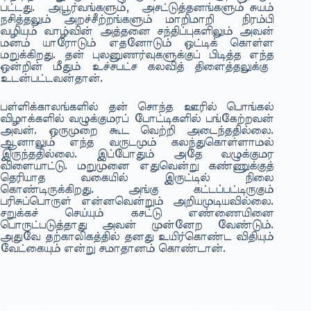
பட்டது. அபூர்வங்களும், அசட்டுத்தனங்களும் சுயம்
நசித்தலும் அறச்சீற்றங்களும் மாறிமாறி நிரம்பி
வழியும் வாழ்வின் அத்தனை சந்திப்புகளிலும் அவன்
மனம் யாரோடும் எதனோடும் ஒட்டிக் கொள்ள
மறுக்கிறது. தன் புலனுணர்வுகளுக்குப் பிடித்த எந்த
ஒன்றின் மீதும் உச்சபட்ச கலவித் திளைத்தலுக்கு
உடன்பட்டவன்தான்.
பள்ளிக்காலங்களில் தன் சொந்த ஊரில் பொங்கல்
விழாக்களில் வழுக்குமரப் போட்டிகளில் பங்கேற்றவன்
அவன். ஒருமுறை கூட வெற்றி அடைந்ததில்லை.
ஆனாலும் எந்த வருடமும் கலந்துகொள்ளாமல்
இருந்ததில்லை. இப்போதும் அதே வழுக்குமர
விளையாட்டு. மறுமுனை எதுவென்று கண்ணுக்குத்
தெரியாத வகையில் இருட்டில் நிலை
கொண்டிருக்கிறது. அங்கு கட்டப்பட்டிருகும்
பரிசுப்பொருள் என்னவென்றும் அறியமுடியவில்லை.
சறுக்கச் செய்யும் கசட்டு எண்ணையினை
பொருட்படுத்தாது அவன் முன்னேற வேண்டும்.
அதுவே தற்காலிகத்தில் தனது உயிர்கொண்ட விதியும்
வேட்கையும் என்று சமாதானம் கொண்டான்.