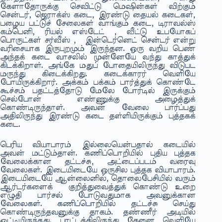
கேளாதோருக்கு செவிட்டு மெஷின்கள் விற்கும்
சென்டர், ஜெராக்ஸ் கடை, இரண்டு தையல் கடைகள்,
பழைய பட்டுச் சேலைகள் வாங்கும் கடை, டிராவல்ஸ்
கம்பெனி, ரியல் எஸ்டேட் , வீட்டு உபயோகப்
பொருட்கள் சர்வீஸ் , இன்டெர்னெட் சென்டர் என்று
வரிசையாக இருபுறமும் இருந்தன. ஒரு வறிய பெண்
அந்தக் கடை வாசலில் முன்னேயே வந்து காத்துக்
கிடக்கிறாள். அங்கே மதுப் போதையிலிருந்து விடுபட
மருந்து கிடைக்கிறது. கடைக்காரர் வெளியே
போயிருக்கிறார். அக்கம் பக்கம் பார்த்துக் கொண்டே
கூச்சம் பதட்டத்தோடு மேலே போர்டில் இருக்கும்
செல்போன் எண்ணுக்கு அழைத்துக்
கொண்டிருந்தாள். அவன் வேலை பார்ப்பது
அதிலிருந்து இரண்டு கடை தள்ளியிருக்கும் புத்தகக்
கடை.
பெரிய வியாபாரம் இல்லையென்பதால் கடையில்
அவன் மட்டும்தான். கணிப்பொறியில் புதிய புத்தக
வேலைக்கான தட்டச்சு, அட்டைப்படம் வரைவு
வேலைகள். இடையிடையே ஒருசில புத்தக வியாபாரம்.
இடையிடையே ஆன்லைனில், தொலைபேசியில் வரும்
ஆர்டர்களைக் குறித்துவைத்துக் கொண்டு உறை
எழுதி பார்சல் போடுவதுமாக அவனுக்கான
வேலைகள். கணிப்பொறியில் தட்டச்சு செய்து
கொண்டிருந்தவனுக்கு தாகம். தண்ணீர் அடியில்
ஒட்டியிருந்தது. பாட்டத்திலிருந்து கேனை வெளியே