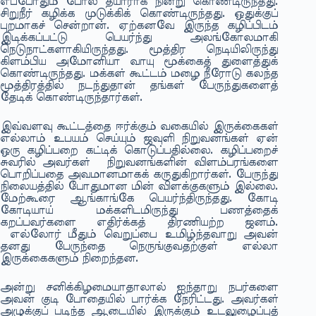
எப்போதும் போல் தயாராக நின்று கொண்டிருந்தது.
சிறுநீர் கழிக்க முடுக்கிக் கொண்டிருந்தது. ஒதுக்குப்
புறமாகச் சென்றான். ஏற்கனவே இருந்த கழிப்பிடம்
இடிக்கப்பட்டு பெயர்ந்து அலங்கோலமாகி
நெடுநாட்களாகியிருந்தது. மூத்திர நெடியிலிருந்து
கிளம்பிய அமோனியா வாயு மூக்கைத் துளைத்துக்
கொண்டிருந்தது. மக்கள் கூட்டம் மழை நீரோடு கலந்த
மூத்திரத்தில் நடந்துதான் தங்கள் பேருந்துகளைத்
தேடிக் கொண்டிருந்தார்கள்.
இவ்வளவு கூட்டத்தை ஈர்க்கும் வகையில் இருக்கைகள்
எல்லாம் உபயம் செய்யும் ஜவுளி நிறுவனங்கள் ஏன்
ஒரு கழிப்பறை கட்டிக் கொடுப்பதில்லை. கழிப்பறைச்
சுவரில் அவர்கள் நிறுவனங்களின் விளம்பரங்களை
பொறிப்பதை அவமானமாகக் கருதுகிறார்கள். பேருந்து
நிலையத்தில் போதுமான மின் விளக்குகளும் இல்லை.
மேற்கூரை ஆங்காங்கே பெயர்ந்திருந்தது. கோடி
கோடியாய் மக்களிடமிருந்து பணத்தைக்
கறப்பவர்களை எதிர்க்கத் திரணியற்ற ஜனம்.
எல்லோர் மீதும் வெறுப்பை உமிழ்ந்தவாறு அவன்
தனது பேருந்தை நெருங்குவதற்குள் எல்லா
இருக்கைகளும் நிறைந்தன.
அன்று சனிக்கிழமையாதாலால் ஐந்தாறு நபர்களை
அவன் குடி போதையில் பார்க்க நேரிட்டது. அவர்கள்
அழுக்குப் படிந்த ஆடையில் இருக்கும் உடலுழைப்புத்