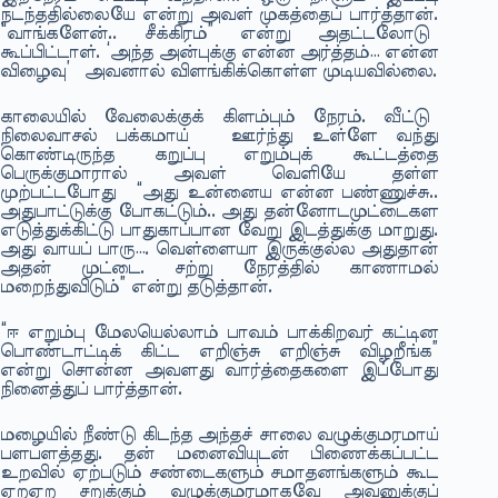
நடந்ததில்லையே என்று அவள் முகத்தைப் பார்த்தான்.
“வாங்களேன்.. சீக்கிரம்” என்று அதட்டலோடு
கூப்பிட்டாள். ‘அந்த அன்புக்கு என்ன அர்த்தம்… என்ன
விழைவு’ அவனால் விளங்கிக்கொள்ள முடியவில்லை.
காலையில் வேலைக்குக் கிளம்பும் நேரம். வீட்டு
நிலைவாசல் பக்கமாய் ஊர்ந்து உள்ளே வந்து
கொண்டிருந்த கறுப்பு எறும்புக் கூட்டத்தை
பெருக்குமாரால் அவள் வெளியே தள்ள
முற்பட்டபோது “அது உன்னைய என்ன பண்ணுச்சு..
அதுபாட்டுக்கு போகட்டும்.. அது தன்னோடமுட்டைகள
எடுத்துக்கிட்டு பாதுகாப்பான வேறு இடத்துக்கு மாறுது.
அது வாயப் பாரு…. வெள்ளையா இருக்குல்ல அதுதான்
அதன் முட்டை. சற்று நேரத்தில் காணாமல்
மறைந்துவிடும்” என்று தடுத்தான்.
“ஈ எறும்பு மேலயெல்லாம் பாவம் பாக்கிறவர் கட்டின
பொண்டாட்டிக் கிட்ட எறிஞ்சு எறிஞ்சு விழறீங்க”
என்று சொன்ன அவளது வார்த்தைகளை இப்போது
நினைத்துப் பார்த்தான்.
மழையில் நீண்டு கிடந்த அந்தச் சாலை வழுக்குமரமாய்
பளபளத்தது. தன் மனைவியுடன் பிணைக்கப்பட்ட
உறவில் ஏற்படும் சண்டைகளும் சமாதனங்களும் கூட
ஏறஏற சறுக்கும் வழுக்குமரமாகவே அவனுக்குப்