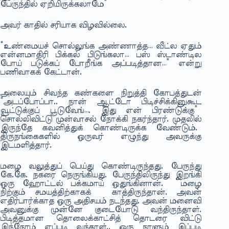
பேருந்தில் ஏறியிருக்கலாமே”
அவர் காதில் சரியாக விழவில்லை.
“உண்மையச் சொல்லுங்க அண்ணாத்த… வீட்ல ஏதும்
என்னமாதிரி பிக்கல் பிடுங்கலா… பஸ் ஸ்டாண்டில
போய் படுக்கப் போறீங்க அப்படித்தான…” என்று
பணிவாகக் கேட்டான்.
அலையும் சிவந்த கண்களை நிறுத்தி கோபத்துடன்
“அடப்போப்பா.. நான் ஆட்டோ பிடிச்சிக்கினுகூட
வூட்டுக்குப் பூடுவேங்…. இது என் பிரண்டுக்கு”
சொல்லிவிட்டு முன்வாசல் நோக்கி நகர்ந்தார். முதலில்
இருந்தே கவனித்துக் கொண்டிருக்க வேண்டும்.
திருநங்கைகளில் ஒருவர் எழுந்து அவருக்கு
இடமளித்தார்.
மழை வலுத்துப் பெய்து கொண்டிருந்தது. பேருந்து
கே.கே. நகரை நெருங்கியது. பேருந்திலிருந்து இறங்கி
ஒரு ஹோட்டல் பக்கமாய் ஒதுங்கினான். மழை
நிற்கும் சமயத்திற்காகக் காத்திருந்தான். அவன்
எதிர்பார்க்காத ஒரு அதிசயம் நடந்தது. அவன் மனைவி
அவனுக்கு முன்னே குடையோடு வந்திருந்தாள்.
பிடித்தமான தொலைக்காட்சித் தொடரை விட்டு
இந்நேரம் எப்படி வந்தாள்.. ஒரு நாளும் இப்படி