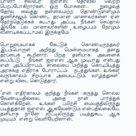
யாரோ சிலபேர் ஐஏஎஸ் தேர்வில் வெற்றி
பெறப்போகிறார்கள். ஒரு யோசனை… நுழைவுத்
தேர்வு வைத்து தன்னலமற்ற தொண்டுள்ளமும்
துணிச்சலும் கொண்ட தரமான மாணவர்களை ஏன்
தேர்ந்தெடுக்கக் கூடாது. அப்படி நீங்கள் செய்தால்
இங்கே பல மாணவர்களின் உழைப்பும் நேரமும்
வீணடிக்கப்படாமல் இருக்குமே.”
பொறுமையாகக் கேட்டுக் கொண்டிருந்தவர்
இடம்பொருள் அறிந்து மென்மையாகத் தனது
தரப்பைக் கூறினார். பிறகு தனியாக அவனைக்
கூப்பிட்டு “ நீங்கள் ஐஏஎஸ் ஆக முடியாது என்பது
என் அபிப்பிராயம். சாலையை மறித்து கொடிபிடித்து
அரசுக்கு எதிராக போராட்டம் நடத்துங்கள். உங்கள்
வருங்காலம் சிறப்பாக அமையட்டும். வாழ்த்துகள்”
என்று விடை கொடுத்தார்.
“என் எதிர்காலம் குறித்து நீங்கள் கருத்து சொல்ல
வேண்டியதில்லை. அதை நான் பார்த்துக்
கொள்கிறேன். உங்கள் பயிற்சி மையத்திலிருந்து
படித்துதான் ஐஏஎஸ் ஆகவேண்டும் என்பதில்லையே.
தனியாக நானே வீட்டிலிருந்து படித்துகூட ஆக
முடியும்” என்று வெளியேறினான்.