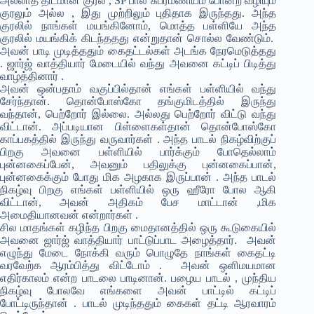
அல்லாத திடமான குரல் , SP பால சுப்ரமணியம் போன்ற வழியும்
குரலும் அல்ல , இது முற்றிலும் புதிதாக இருந்தது. அந்த
குரலில் நாங்கள் மயங்கினோம், மொத்த பள்ளியே அந்த
குரலில் மயங்கிக் கிடந்ததது என்றுதான் சொல்ல வேண்டும்.
அவன் பாடி முடித்ததும் கைதட்டல்கள் அடங்க நேரமெடுத்தது
. ஜார்ஜ் வாத்தியார் மேடையில் வந்து அவனை கட்டிப் பிடித்து
வாழ்த்தினார் .
அவன் ஒன்பதாம் வகுப்பில்தான் எங்கள் பள்ளியில் வந்து
சேர்ந்தான். தொன்போஸ்கோ தங்குமிடத்தில் இருந்து
வந்தான், பெற்றோர் இல்லை. அல்லது பெற்றோர் விட்டு வந்து
விட்டான். அப்படியான பிள்ளைகள்தான் தொன்போஸ்கோ
காப்பகத்தில் இருந்து வருவார்கள் . அந்த பாடல் நிகழ்விற்குப்
பிறகு அவனை பள்ளியில் பார்க்கும் போதெல்லாம்
புன்னகைப்பேன், அவனும் பதிலுக்கு புன்னகைப்பான்,
புன்னகைக்கும் போது மிக அழகாக இருப்பான் . அந்த பாடல்
நிகழ்வு பிறகு எங்கள் பள்ளியில் ஒரு ஹீரோ போல ஆகி
விட்டான், அவன் அதிகம் பேச மாட்டான் ,மிக
அமைதியானவன் என்றார்கள் .
சில மாதங்கள் கழிந்த பிறகு மைதானத்தில் ஒரு கூடுகையில்
அவனை ஜார்ஜ் வாத்தியார் பாட்டுப்பாட அழைத்தார். அவன்
எழுந்து மேடை நோக்கி வரும் பொழுதே நாங்கள் கைதட்டி
வரவேற்க ஆரம்பித்து விட்டோம் . அவன் ஒளிமயமான
எதிர்காலம் என்ற பாடலை பாடினான். பழைய பாடல் , முந்திய
நிகழ்வு போலவே எங்களை அவன் பாட்டில் கட்டிப்
போட்டிருந்தான் . பாடல் முடிந்ததும் கைகள் தட்டி ஆரவாரம்