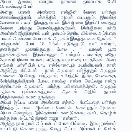
அப்பா இல்லை என்றால் நாங்கள் ஜாலியாக பேசி
கொண்டிருப்போம் .
அன்று பாலன் அண்ணா என்ஜின் வேலை பார்த்து
கொண்டிருந்தார். பக்கத்தில் அவன் பையனும், இரண்டு
வேலையாட்களும் இருந்தார்கள். இன்ஜினை இறக்கி வைத்து
வேலை பார்த்து கொண்டிருந்தார்கள். இன்ஜினை சுற்றி
அவர்கள் இருந்ததால் யார் முகமும் தெரிய வில்லை. அப்போது
பாலன் அண்ணா கோபமாகி அருகில் இருந்தவனை நோக்கி ”
மக்குபுண்ட் போய் 18 ரிங்ஸ் எடுத்துட்டு வா” என்றார்,
தனக்குள் முணங்குவது போல . ” வரவன் பூரா
லூசுக்கூதிகளா இருக்கானுக ” என்றார் . எனக்கு ஏதோ
தோன்றி ரிங்ஸ் ஸ்பானர் எடுத்து வருபவரை பார்த்தேன். அவர்
எங்கள் பள்ளியில் பாடி எல்லோரையும் மயக்கியவன். நான்
அதிர்ந்து விட்டேன் . நான் அவனை பார்த்ததும் அவனும்
என்னை அப்போது பார்த்தான், சமீபத்தில் இங்கு வேலைக்கு
சேர்ந்திருக்கிறான் போல. எனக்கு என்ன செய்வது என்று
தெரியாமல் அவனைப் பார்த்து புன்னகைத்தேன். அவனும்
பதிலாக புன்னகைத்தான். ஆனால் அதில் துயரம்
இருந்ததைக் காண முடிந்தது .
அப்பா இப்படி பாலா அண்ணா சத்தம் போட்டதை பார்த்து
இருந்தார். பாலா அண்ணா வெளியே சென்றதும் அவனை
அப்பா அழைத்து ‘இதெல்லாம் கண்டுக்காத தம்பி, தொழில்
கத்துக்க ,அப்பறம் நீதான் ராஜா ” என்றார் .
அடுத்த நாள் நான் அப்பாவிடம் போக வில்லை . இரவு நாங்கள்
சாப்பிட்டு கொண்டிருந்த போது அப்பா அம்மாவிடம் பேசிக்