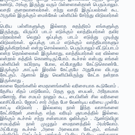
உண்டு, அங்கு இருந்து வரும் பிள்ளைகள்தான் பெரும்பாலும்.
வசதி குறைவானவர்கள். சற்று வசதி இருப்பவர்கள் கூட
அருகில் இருக்கும் மைக்கேல் பள்ளியில் சேர்ந்து விடுவார்கள்
.
பெரிய பள்ளிகளுக்கு இல்லாத சுதந்திரம் எங்களுக்கு
இருந்தது, விரும்பி பாடம் எடுக்கும் வாத்தியார்கள் தவிர
மற்றவர்கள் வெறும் ஒப்புக்கு பாடம் எடுத்து முடித்து
விடுவார்கள். ஒப்புக்கு பாடம் எடுக்கும் வாத்தியார்களும்
இருக்கிறார்கள் என்று சொல்லலாம். பெரும்பாலும் வீட்டுப்பாடம்
என்ற தொல்லைகள் இருக்காது, வாத்தியார்கள் வர வில்லை
என்றால் கத்திக் கொண்டிருப்போம். கூச்சல் என்பது எங்கள்
பள்ளியின் உயிர்நாடி போல, எப்போதுமே கேட்டுகொண்டே
இருக்கும் ,காட்டில் இரவில் கேட்குமே அதுபோல விடாது
கேட்கும். ஆனால் இது வெளியிலிருந்து கேட்க நன்றாக
இருக்காது .
காலை நேரங்களில் மைதானங்களில் வரிசையாக கூடுவோம் .
தேசிய கீதம் பாடுவோம், பிறகு ஒரு பையன், அநேகமாக
மனோஜ், சில சமயம் நானும் கூட, பைபிளின் சில வரிகளை
வாசிப்போம். ஜோசப் சார் அந்த பேச வேண்டிய வரியை முன்பே
காட்டி விடுவார் . இவ்வளவு நாள் இந்த வாசங்களை
கேட்கிறேன் ,எனக்கு எந்த வரியும் ஞாபகத்தில் இல்லை.
இங்கும் கூச்சல் சற்று சன்னமாக ஒலிக்கும் . ஆண்டுவிழா
சமயத்தில் நாள் முழுதும் மைதானத்தில் அமர்வோம்.
அப்போது கூச்சல் ,அலை அலையாக கேட்கும், எங்கள்
பள்ளியில் செப்டம்பர் மரங்கள் பெரிய பெரிய மரங்களாக