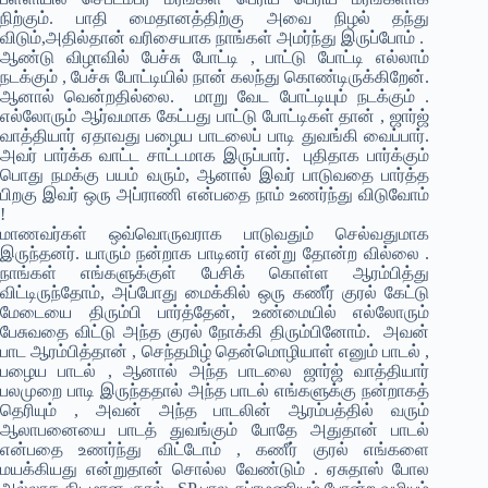
நிற்கும். பாதி மைதானத்திற்கு அவை நிழல் தந்து
விடும்,அதில்தான் வரிசையாக நாங்கள் அமர்ந்து இருப்போம் .
ஆண்டு விழாவில் பேச்சு போட்டி , பாட்டு போட்டி எல்லாம்
நடக்கும் , பேச்சு போட்டியில் நான் கலந்து கொண்டிருக்கிறேன்.
ஆனால் வென்றதில்லை. மாறு வேட போட்டியும் நடக்கும் .
எல்லோரும் ஆர்வமாக கேட்பது பாட்டு போட்டிகள் தான் , ஜார்ஜ்
வாத்தியார் ஏதாவது பழைய பாடலைப் பாடி துவங்கி வைப்பார்.
அவர் பார்க்க வாட்ட சாட்டமாக இருப்பார். புதிதாக பார்க்கும்
பொது நமக்கு பயம் வரும், ஆனால் இவர் பாடுவதை பார்த்த
பிறகு இவர் ஒரு அப்ராணி என்பதை நாம் உணர்ந்து விடுவோம்
!
மாணவர்கள் ஒவ்வொருவராக பாடுவதும் செல்வதுமாக
இருந்தனர். யாரும் நன்றாக பாடினர் என்று தோன்ற வில்லை .
நாங்கள் எங்களுக்குள் பேசிக் கொள்ள ஆரம்பித்து
விட்டிருந்தோம், அப்போது மைக்கில் ஒரு கணீர் குரல் கேட்டு
மேடையை திரும்பி பார்த்தேன், உண்மையில் எல்லோரும்
பேசுவதை விட்டு அந்த குரல் நோக்கி திரும்பினோம். அவன்
பாட ஆரம்பித்தான் , செந்தமிழ் தென்மொழியாள் எனும் பாடல் ,
பழைய பாடல் , ஆனால் அந்த பாடலை ஜார்ஜ் வாத்தியார்
பலமுறை பாடி இருந்ததால் அந்த பாடல் எங்களுக்கு நன்றாகத்
தெரியும் , அவன் அந்த பாடலின் ஆரம்பத்தில் வரும்
ஆலாபனையை பாடத் துவங்கும் போதே அதுதான் பாடல்
என்பதை உணர்ந்து விட்டோம் , கணீர் குரல் எங்களை
மயக்கியது என்றுதான் சொல்ல வேண்டும் . ஏசுதாஸ் போல