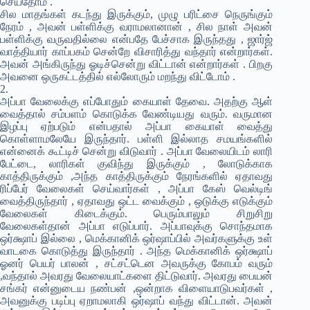
செய்தோம் .
சில மாதங்கள் கடந்து இருக்கும், முழு பரிட்சை நெருங்கும்
நேரம் , அவன் பள்ளிக்கு வராமலானான் , சில நாள் அவன்
பள்ளிக்கு வருவதில்லை என்பதே பேச்சாக இருந்தது , ஜார்ஜ்
வாத்தியார் காப்பகம் சென்றே விசாரித்து வந்தார் என்றார்கள்.
அவன் அங்கிருந்து ஓடிச்சென்று விட்டான் என்றார்கள் . பிறகு
அவனை ஒருகட்டத்தில் எல்லோரும் மறந்து விட்டோம் .
2.
அப்பா வேலைக்கு எப்போதும் கையாள் தேவை. அதற்கு ஆள்
வைத்தால் சம்பளம் கொடுக்க வேண்டியது வரும். வருமான
இழப்பு ஏற்படும் என்பதால் அப்பா கையாள் வைத்து
கொள்ளாமலேயே இருந்தார். பள்ளி இல்லாத சமயங்களில்
என்னைக் கூட்டிச் சென்று விடுவார் . அப்பா வேலையிடம் லாரி
பேட்டை, லாரிகள் குவிந்து இருக்கும் , லோடுக்காக
காத்திருக்கும் ,அந்த காத்திருக்கும் நேரங்களில் ஏதாவது
ரிப்பேர் வேலைகள் செய்வார்கள் , அப்பா கேஸ் வெல்டிங்
வைத்திருந்தார் , ஏதாவது ஒட்ட வைக்கும் , ஒடுக்கு எடுக்கும்
வேலைகள் கிடைக்கும். பெரும்பாலும் சிறுசிறு
வேலைகள்தான் அப்பா எடுப்பார். அப்பாவுக்கு சொந்தமாக
ஒர்க்ஷாப் இல்லை , மெக்கானிக் ஒர்ஷாப்பில் அவர்களுக்கு உள்
வாடகை கொடுத்து இருந்தார் . அந்த மெக்கானிக் ஒர்க்ஷாப்
ஓனர் பெயர் பாலன் , சட்சட்டென அவருக்கு கோபம் வரும்
,வந்தால் அவரது வேலையாட்களை திட்டுவார். அவரது பையன்
சங்கர் என்னுடைய நண்பன் ,ஒன்றாக விளையாடுபவர்கள் ,
அவனுக்கு படிப்பு ஏறாமலாகி ஒர்ஷாப் வந்து விட்டான். அவன்