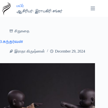
Skip
மயிர்
to
content
ஆசிரியர்: இராயகிரி சங்கர்
சிறுகதை
3.கந்தர்வன்
இராதா கிருஷ்ணன்
December 29, 2024