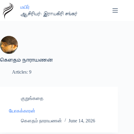
Skip
மயிர்
to
content
ஆசிரியர்: இராயகிரி சங்கர்
கௌதம் நாராயணன்
Articles: 9
குறுங்கதை
யோகக்காரன்
கௌதம் நாராயணன்
June 14, 2026