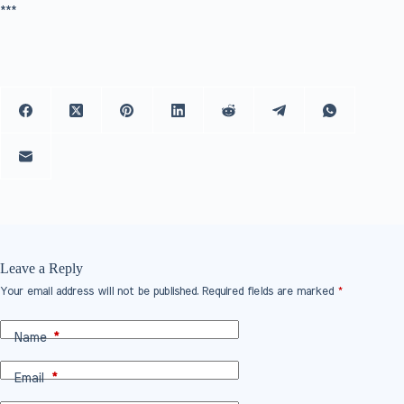
***
Leave a Reply
Your email address will not be published.
Required fields are marked
*
Name
*
Email
*