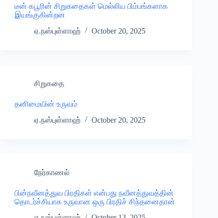
டீன் கபூரின் சிறுகதைகள் மெல்லிய பிம்பங்களாக
இயங்குகின்றன
ஏ.நஸ்புள்ளாஹ்
October 20, 2025
சிறுகதை
தனிமையின் உருவம்
ஏ.நஸ்புள்ளாஹ்
October 20, 2025
நேர்காணல்
பின்நவீனத்துவ பிரதிகள் என்பது நவீனத்துவத்தின்
தொடர்ச்சியாக உருவான ஒரு பிரதிச் சிந்தனைதான்
ஏ.நஸ்புள்ளாஹ்
October 13, 2025